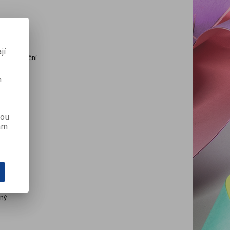
jí
ý, ilustrační
m
kou
ám
rný