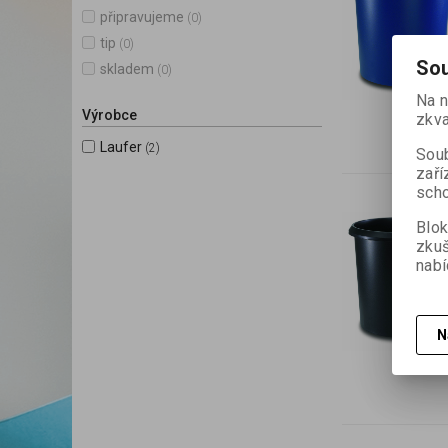
připravujeme
(0)
tip
(0)
Sou
skladem
(0)
Na n
Výrobce
zkva
Laufer
(2)
Soub
zaří
scho
Blok
zku
nabí
N