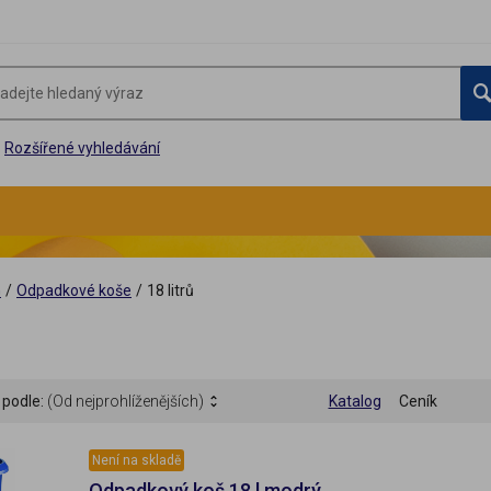
Rozšířené vyhledávání
G
/
Odpadkové koše
/
18 litrů
 podle:
(Od nejprohlíženějších)
Katalog
Ceník
Není na skladě
Odpadkový koš 18 l modrý