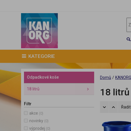
KATEGORIE
Odpadkové koše
Domů
/
KANOR
18 litrů
18 litrů
Filtr
Řadit
akce
(0)
novinky
(0)
výprodej
(0)