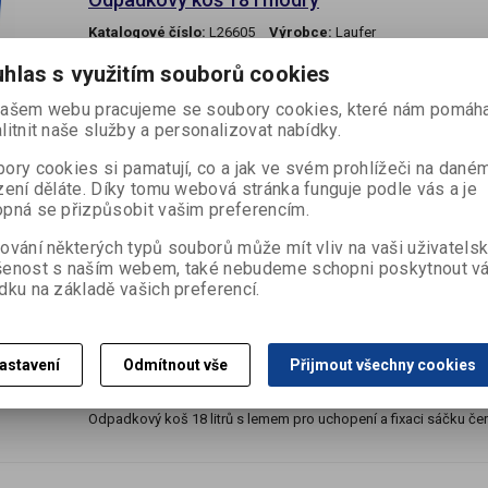
Katalogové číslo:
L26605
Výrobce:
Laufer
Termín dodání (dny):
7
hlas s využitím souborů cookies
Skladem:
Dodací lhůta cca 7 dní ks
ašem webu pracujeme se soubory cookies, které nám pomáha
Odpadkový koš 18 litrů s lemem pro uchopení i fixaci sáčku modr
litnit naše služby a personalizovat nabídky.
foto, ve skutečnosti je...
ory cookies si pamatují, co a jak ve svém prohlížeči na dané
zení děláte. Díky tomu webová stránka funguje podle vás a je
pná se přizpůsobit vašim preferencím.
Není na skladě
ování některých typů souborů může mít vliv na vaši uživatels
šenost s naším webem, také nebudeme schopni poskytnout v
Odpadkový koš 18 l černý
dku na základě vašich preferencí.
Katalogové číslo:
L26506
Výrobce:
Laufer
Termín dodání (dny):
7
Skladem:
Dodací lhůta cca 7 dní ks
astavení
Odmítnout vše
Přijmout všechny cookies
EAN:
4006677265069
Odpadkový koš 18 litrů s lemem pro uchopení a fixaci sáčku če