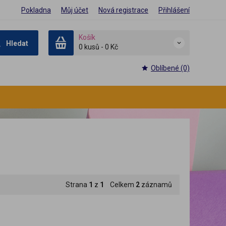
Pokladna
Můj účet
Nová registrace
Přihlášení
Košík
Hledat
0 kusů
-
0 Kč
Oblíbené (0)
Strana
1
z
1
Celkem
2
záznamů