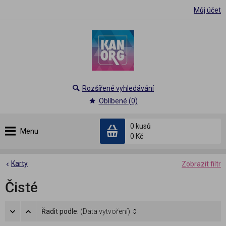
Můj účet
Rozšířené vyhledávání
Oblíbené (0)
0 kusů
Menu
0 Kč
Karty
Zobrazit filtr
Čisté
Řadit podle:
(Data vytvoření)