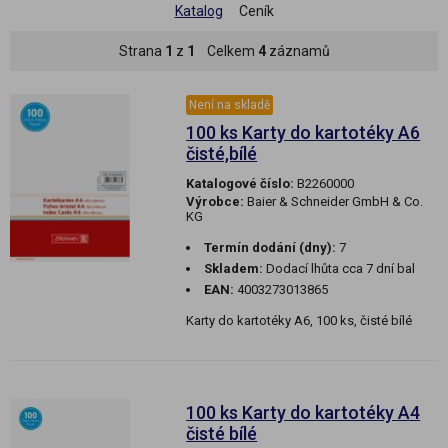
Katalog
Ceník
Strana
1
z
1
Celkem
4
záznamů
Není na skladě
100 ks Karty do kartotéky A6
čisté,bílé
Katalogové číslo:
B2260000
Výrobce:
Baier & Schneider GmbH & Co.
KG
Termín dodání (dny):
7
Skladem:
Dodací lhůta cca 7 dní bal
EAN:
4003273013865
Karty do kartotéky A6, 100 ks, čisté bílé
100 ks Karty do kartotéky A4
čisté bílé