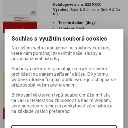
Katalogové číslo:
B2240000
Výrobce:
Baier & Schneider GmbH & Co.
KG
Termín dodání (dny):
1
Skladem:
2 bal
EAN:
9002493065864
Souhlas s využitím souborů cookies
Karty do kartotéky A4, 100 ks, linkované
Na našem webu pracujeme se soubory cookies,
bílé
které nám pomáhají zkvalitnit naše služby a
personalizovat nabídky.
Soubory cookies si pamatují, co a jak ve svém
prohlížeči na daném zařízení děláte. Díky tomu
100 ks Karty do kartotéky A4
webová stránka funguje podle vás a je schopná se
čisté žluté
přizpůsobit vašim preferencím.
Katalogové číslo:
B2240010
Blokování některých typů souborů může mít vliv
Výrobce:
Baier & Schneider GmbH & Co.
KG
na vaši uživatelskou zkušenost s naším webem,
také nebudeme schopni poskytnout vám nabídku
Termín dodání (dny):
1
na základě vašich preferencí.
Skladem:
3 bal
Karty do kartotéky A4, 100 ks, linkované