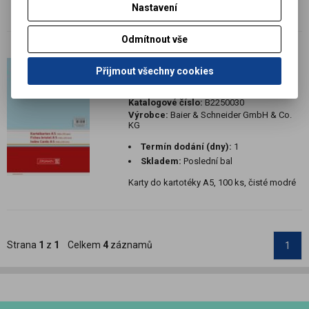
bílé
Nastavení
Odmítnout vše
100 ks Karty do kartotéky A5
Přijmout všechny cookies
čisté modré
Katalogové číslo:
B2250030
Výrobce:
Baier & Schneider GmbH & Co.
KG
Termín dodání (dny):
1
Skladem:
Poslední bal
Karty do kartotéky A5, 100 ks, čisté modré
Strana
1
z
1
Celkem
4
záznamů
1