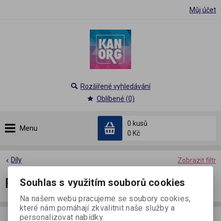
Můj účet
Rozšířené vyhledávání
Oblíbené (0)
0 kusů
Menu
0 Kč
Díly
Zobrazit filtr
Formát A5
Souhlas s využitím souborů cookies
Na našem webu pracujeme se soubory cookies,
které nám pomáhají zkvalitnit naše služby a
personalizovat nabídky.