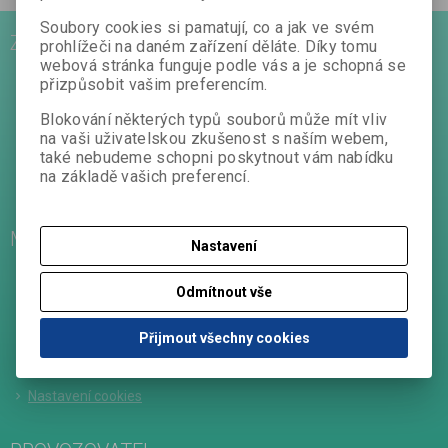
Soubory cookies si pamatují, co a jak ve svém
ZÁKAZNICKÝ SERVIS
prohlížeči na daném zařízení děláte. Díky tomu
webová stránka funguje podle vás a je schopná se
Rychlá objednávka
přizpůsobit vašim preferencím.
Kontakt
Blokování některých typů souborů může mít vliv
Obchodní podmínky
na vaši uživatelskou zkušenost s naším webem,
Reklamační podmínky
také nebudeme schopni poskytnout vám nabídku
Jak nakupovat
na základě vašich preferencí.
Cookies
MŮJ ÚČET
Nastavení
Nová registrace
Odmítnout vše
Oblíbené položky
Předchozí objednávky
Přijmout všechny cookies
Editace zákazníka
Změnit heslo
Nastavení cookies