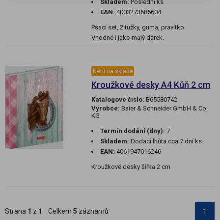
Skladem:
Poslední ks
EAN:
4003273685604
Psací set, 2 tužky, guma, pravítko
Vhodné i jako malý dárek.
Není na skladě
Kroužkové desky A4 Kůň 2 cm
Katalogové číslo:
B65580742
Výrobce:
Baier & Schneider GmbH & Co.
KG
Termín dodání (dny):
7
Skladem:
Dodací lhůta cca 7 dní ks
EAN:
4061947016246
Kroužkové desky šířka 2 cm
Strana
1
z
1
Celkem
5
záznamů
1