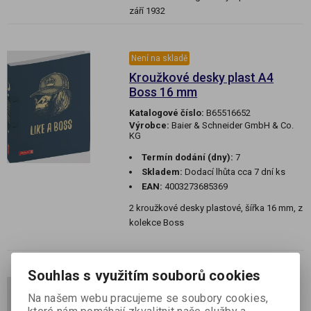
září 1932
Není na skladě
Kroužkové desky plast A4
Boss 16 mm
Katalogové číslo:
B65516652
Výrobce:
Baier & Schneider GmbH & Co.
KG
Termín dodání (dny):
7
Skladem:
Dodací lhůta cca 7 dní ks
EAN:
4003273685369
2 kroužkové desky plastové, šířka 16 mm, z
kolekce Boss
Souhlas s využitím souborů cookies
Není na skladě
Na našem webu pracujeme se soubory cookies,
Kroužkové desky plast A4