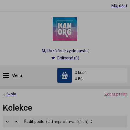
Můj účet
Rozšířené vyhledávání
Oblíbené (0)
0 kusů
Menu
0 Kč
Škola
Zobrazit filtr
Kolekce
Řadit podle:
(Od nejprodávanějších)