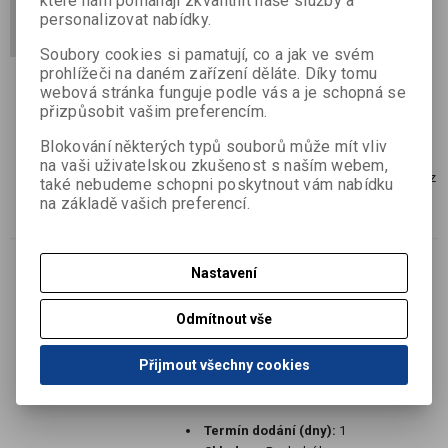
které nám pomáhají zkvalitnit naše služby a
Lebka 16 mm
personalizovat nabídky.
Katalogové číslo:
B65516653
Soubory cookies si pamatují, co a jak ve svém
Výrobce:
Baier & Schneider GmbH & Co.
prohlížeči na daném zařízení děláte. Díky tomu
KG
webová stránka funguje podle vás a je schopná se
Termín dodání (dny):
7
přizpůsobit vašim preferencím.
Skladem:
Dodací lhůta cca 7 dní ks
Blokování některých typů souborů může mít vliv
EAN:
4003273686083
na vaši uživatelskou zkušenost s naším webem,
2 kroužkové desky plastové, šířka 16 mm, z
také nebudeme schopni poskytnout vám nabídku
kolekce Lebka
na základě vašich preferencí.
Nastavení
Výprodej
Psací set Boss 2 tužky, guma,
Odmítnout vše
pravítko
Přijmout všechny cookies
Katalogové číslo:
B29105652
Výrobce:
Baier & Schneider GmbH & Co.
KG
Termín dodání (dny):
1