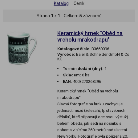
Katalog
Ceník
Strana
1
z
1
Celkem
5
záznamů
Keramický hrnek "Oběd na
vrcholu mrakodrapu"
Katalogové číslo:
B3660096
Výrobce:
Baier & Schneider GmbH & Co.
KG
Termín dodání (dny):
1
Skladem:
6 ks
EAN:
4003273268296
Keramický hrnek "Oběd na vrcholu
mrakodrapu"
Slavná fotografie na hrnku zachycuje
jedenáct mužů (železářů, tj. stavebních
dělníků, kteří připravují ocelovou výztuž)
během oběda, jak sedí na nosníku s
nohama visícíma 260 metrů nad ulicemi
New Yorku. Fotografie byla pořízena 20.