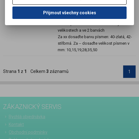
Termín dodání (dny):
7
Přijmout všechny cookies
Skladem:
Dodací lhůta cca 7 dní ks
Číslice pro drážkové tabule v různých
velikostech a ve 2 barvách
Za xx dosaďte barvu písmen: 40-zlatá, 42-
stříbrná. Za -- dosaďte velikost písmen v
mm: 10,15,19,28,35,50
Strana
1
z
1
Celkem
3
záznamů
1
ZÁKAZNICKÝ SERVIS
Rychlá objednávka
Kontakt
Obchodní podmínky