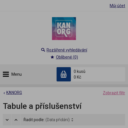
Můj účet
Rozšířené vyhledávání
Oblíbené (0)
0 kusů
Menu
0 Kč
KANORG
Zobrazit filtr
Tabule a příslušenství
Řadit podle:
(Data přidání)