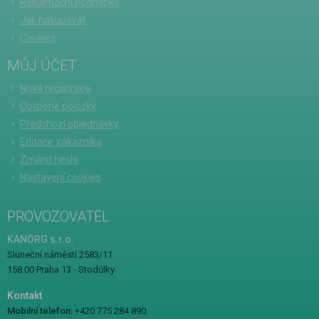
Reklamační podmínky
Jak nakupovat
Cookies
MŮJ ÚČET
Nová registrace
Oblíbené položky
Předchozí objednávky
Editace zákazníka
Změnit heslo
Nastavení cookies
PROVOZOVATEL
KANORG s.r.o.
Sluneční náměstí 2583/11
158 00 Praha 13 - Stodůlky
Kontakt
Mobilní telefon:
+420 775 284 890