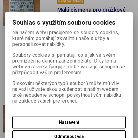
Není na skladě
Malá písmena pro drážkové
tabule
Souhlas s využitím souborů cookies
Katalogové číslo:
G72--xx
Výrobce:
GRAFITYP leaders in
Na našem webu pracujeme se soubory cookies,
lettersystems
které nám pomáhají zkvalitnit naše služby a
personalizovat nabídky.
Termín dodání (dny):
7
Skladem:
Dodací lhůta cca 7 dní ks
Soubory cookies si pamatují, co a jak ve svém
prohlížeči na daném zařízení děláte. Díky tomu
Malá písmena pro drážkové tabule v
webová stránka funguje podle vás a je schopná se
různých velikostech a ve 2 barvách
přizpůsobit vašim preferencím.
Za xx dosaďte barvu písmen: 40-zlatá, 42-
stříbrná. Za -- dosaďte velikost písmen v
Blokování některých typů souborů může mít vliv
mm: 10,15,19,28,35,50
na vaši uživatelskou zkušenost s naším webem,
také nebudeme schopni poskytnout vám nabídku
na základě vašich preferencí.
Není na skladě
Číslice pro drážkové tabule
Nastavení
Katalogové číslo:
G73--xx
Výrobce:
GRAFITYP leaders in
lettersystems
Odmítnout vše