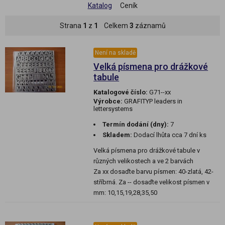
Katalog
Ceník
Strana
1
z
1
Celkem
3
záznamů
Není na skladě
Velká písmena pro drážkové
tabule
Katalogové číslo:
G71--xx
Výrobce:
GRAFITYP leaders in
lettersystems
Termín dodání (dny):
7
Skladem:
Dodací lhůta cca 7 dní ks
Velká písmena pro drážkové tabule v
různých velikostech a ve 2 barvách
Za xx dosaďte barvu písmen: 40-zlatá, 42-
stříbrná. Za -- dosaďte velikost písmen v
mm: 10,15,19,28,35,50