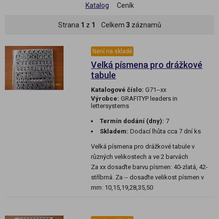
Katalog
Ceník
Strana
1
z
1
Celkem
3
záznamů
Není na skladě
Velká písmena pro drážkové
tabule
Katalogové číslo:
G71--xx
Výrobce:
GRAFITYP leaders in
lettersystems
Termín dodání (dny):
7
Skladem:
Dodací lhůta cca 7 dní ks
Velká písmena pro drážkové tabule v
různých velikostech a ve 2 barvách
Za xx dosaďte barvu písmen: 40-zlatá, 42-
stříbrná. Za -- dosaďte velikost písmen v
mm: 10,15,19,28,35,50