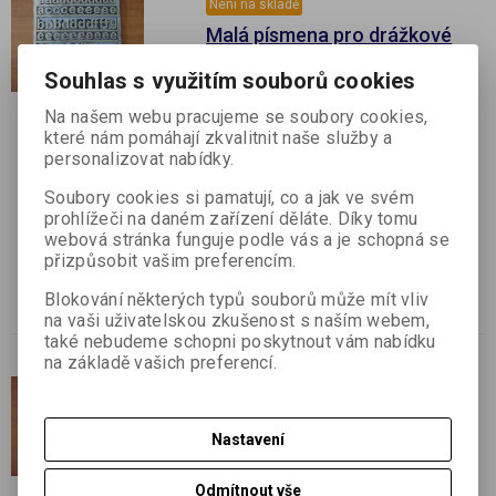
Není na skladě
Malá písmena pro drážkové
tabule
Souhlas s využitím souborů cookies
Katalogové číslo:
G72--xx
Výrobce:
GRAFITYP leaders in
Na našem webu pracujeme se soubory cookies,
lettersystems
které nám pomáhají zkvalitnit naše služby a
personalizovat nabídky.
Termín dodání (dny):
7
Skladem:
Dodací lhůta cca 7 dní ks
Soubory cookies si pamatují, co a jak ve svém
prohlížeči na daném zařízení děláte. Díky tomu
Malá písmena pro drážkové tabule v
webová stránka funguje podle vás a je schopná se
různých velikostech a ve 2 barvách
přizpůsobit vašim preferencím.
Za xx dosaďte barvu písmen: 40-zlatá, 42-
stříbrná. Za -- dosaďte velikost písmen v
Blokování některých typů souborů může mít vliv
mm: 10,15,19,28,35,50
na vaši uživatelskou zkušenost s naším webem,
také nebudeme schopni poskytnout vám nabídku
na základě vašich preferencí.
Není na skladě
Číslice pro drážkové tabule
Nastavení
Katalogové číslo:
G73--xx
Výrobce:
GRAFITYP leaders in
lettersystems
Odmítnout vše