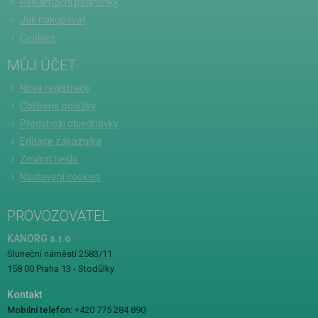
Reklamační podmínky
Jak nakupovat
Cookies
MŮJ ÚČET
Nová registrace
Oblíbené položky
Předchozí objednávky
Editace zákazníka
Změnit heslo
Nastavení cookies
PROVOZOVATEL
KANORG s.r.o.
Sluneční náměstí 2583/11
158 00 Praha 13 - Stodůlky
Kontakt
Mobilní telefon:
+420 775 284 890