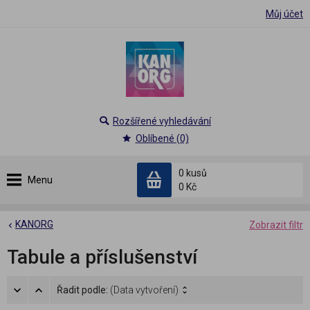
Můj účet
Rozšířené vyhledávání
Oblíbené (0)
0 kusů
Menu
0 Kč
KANORG
Zobrazit filtr
Tabule a příslušenství
Řadit podle:
(Data vytvoření)