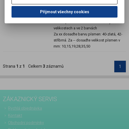
Termín dodání (dny):
7
Přijmout všechny cookies
Skladem:
Dodací lhůta cca 7 dní ks
Číslice pro drážkové tabule v různých
velikostech a ve 2 barvách
Za xx dosaďte barvu písmen: 40-zlatá, 42-
stříbrná. Za -- dosaďte velikost písmen v
mm: 10,15,19,28,35,50
Strana
1
z
1
Celkem
3
záznamů
1
ZÁKAZNICKÝ SERVIS
Rychlá objednávka
Kontakt
Obchodní podmínky