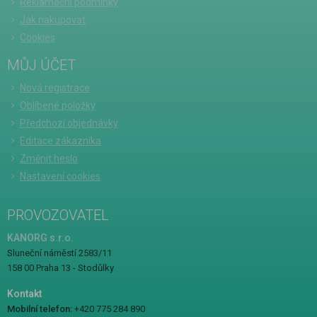
Reklamační podmínky
Jak nakupovat
Cookies
MŮJ ÚČET
Nová registrace
Oblíbené položky
Předchozí objednávky
Editace zákazníka
Změnit heslo
Nastavení cookies
PROVOZOVATEL
KANORG s.r.o.
Sluneční náměstí 2583/11
158 00 Praha 13 - Stodůlky
Kontakt
Mobilní telefon:
+420 775 284 890