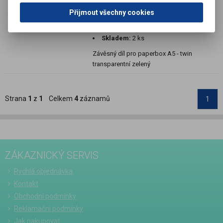
Katalogové číslo:
M06163700
Přijmout všechny cookies
Výrobce:
Multiform
Termín dodání (dny):
1
Skladem:
2 ks
Závěsný díl pro paperbox A5 - twin
transparentní zelený
Strana
1
z
1
Celkem
4
záznamů
1
ZÁKAZNICKÝ SERVIS
Rychlá objednávka
Kontakt
Obchodní podmínky
Reklamační podmínky
Jak nakupovat