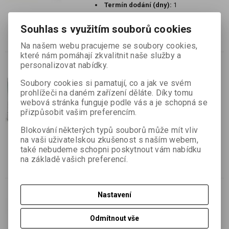
Termín dodání (dny):
1
Skladem:
4 ks
Souhlas s využitím souborů cookies
Krycí deska pro paperbox A5 - twin
transparentní zelená
Na našem webu pracujeme se soubory cookies,
které nám pomáhají zkvalitnit naše služby a
personalizovat nabídky.
Krycí deska A5 na šířku Twin
Soubory cookies si pamatují, co a jak ve svém
čirá
prohlížeči na daném zařízení děláte. Díky tomu
webová stránka funguje podle vás a je schopná se
Katalogové číslo:
M06155800
přizpůsobit vašim preferencím.
Výrobce:
Multiform
Blokování některých typů souborů může mít vliv
Termín dodání (dny):
1
na vaši uživatelskou zkušenost s naším webem,
Skladem:
5 ks
také nebudeme schopni poskytnout vám nabídku
Krycí deska pro paperbox A5 - twin
na základě vašich preferencí.
transparentní čirá
Nastavení
Závěsný díl A5 na šířku Twin
zelený
Odmítnout vše