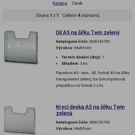
Katalog
Ceník
Strana
1
z
1
Celkem
4
záznamů
Díl A5 na šířku Twin zelený
Katalogové číslo:
M06143700
Výrobce:
Multiform
Termín dodání (dny):
1
Skladem:
5 ks
Paperbox A5 - twin - díl, formát A5 na šířku
transparentní zelený, lze dokompletovat
přepážkou na formát 2 x DL
Krycí deska A5 na šířku Twin
zelená
Katalogové číslo:
M06153700
Výrobce:
Multiform