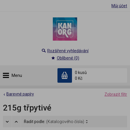
Můj účet
Rozšířené vyhledávání
Oblíbené (0)
0 kusů
Menu
0 Kč
Barevné papíry
Zobrazit filtr
215g třpytivé
Řadit podle:
(Katalogového čísla)