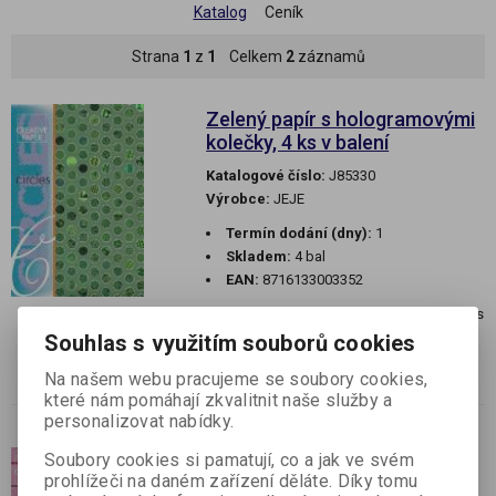
Katalog
Ceník
Strana
1
z
1
Celkem
2
záznamů
Zelený papír s hologramovými
kolečky, 4 ks v balení
Katalogové číslo:
J85330
Výrobce:
JEJE
Termín dodání (dny):
1
Skladem:
4 bal
EAN:
8716133003352
Zelený papír s hologramovými kolečky, 4 ks
v balení
Souhlas s využitím souborů cookies
4 ks papírů o gramái 215 g. Růžový, rubová
Na našem webu pracujeme se soubory cookies,
strana bílá.
které nám pomáhají zkvalitnit naše služby a
personalizovat nabídky.
Soubory cookies si pamatují, co a jak ve svém
Glitrový papír se čtverci, 4 ks v
prohlížeči na daném zařízení děláte. Díky tomu
balení