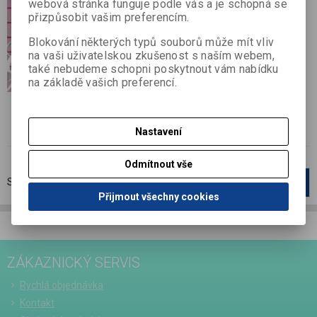
webová stránka funguje podle vás a je schopná se
Katalogové číslo:
J86250
přizpůsobit vašim preferencím.
Výrobce:
JEJE
Blokování některých typů souborů může mít vliv
Termín dodání (dny):
1
na vaši uživatelskou zkušenost s naším webem,
Skladem:
4 bal
také nebudeme schopni poskytnout vám nabídku
EAN:
8716133005226
na základě vašich preferencí.
Glitrový papír se čtverci, 4 ks v balení
4 ks papírů o gramái 215 g. Růžový, rubová
Nastavení
strana bílá.
Odmítnout vše
Strana
1
z
1
Celkem
2
záznamů
1
Přijmout všechny cookies
ZÁKAZNICKÝ SERVIS
Rychlá objednávka
Kontakt