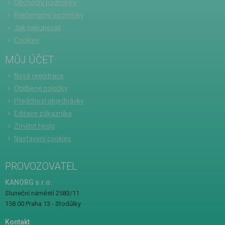
Obchodní podmínky
Reklamační podmínky
Jak nakupovat
Cookies
MŮJ ÚČET
Nová registrace
Oblíbené položky
Předchozí objednávky
Editace zákazníka
Změnit heslo
Nastavení cookies
PROVOZOVATEL
KANORG s.r.o.
Sluneční náměstí 2583/11
158 00 Praha 13 - Stodůlky
Kontakt