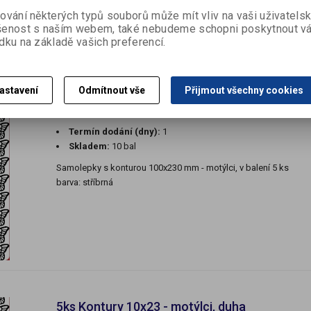
ování některých typů souborů může mít vliv na vaši uživatels
šenost s naším webem, také nebudeme schopni poskytnout v
dku na základě vašich preferencí.
5ks Kontury 10x23 - motýlci, stříbrné
astavení
Odmítnout vše
Přijmout všechny cookies
Katalogové číslo:
D581192
Výrobce:
Termín dodání (dny):
1
Skladem:
10 bal
Samolepky s konturou 100x230 mm - motýlci, v balení 5 ks
barva: stříbrná
5ks Kontury 10x23 - motýlci, duha