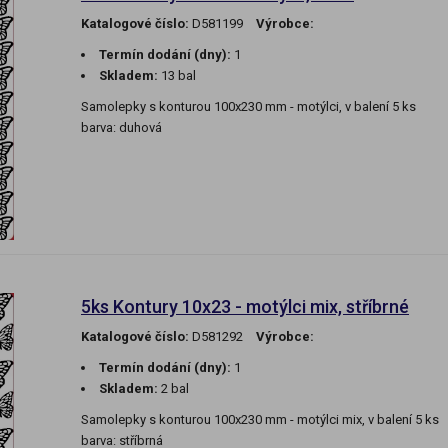
Katalogové číslo:
D581199
Výrobce:
Termín dodání (dny):
1
Skladem:
13 bal
Samolepky s konturou 100x230 mm - motýlci, v balení 5 ks
barva: duhová
5ks Kontury 10x23 - motýlci mix, stříbrné
Katalogové číslo:
D581292
Výrobce:
Termín dodání (dny):
1
Skladem:
2 bal
Samolepky s konturou 100x230 mm - motýlci mix, v balení 5 ks
barva: stříbrná