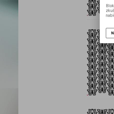
Blok
zku
nabí
N