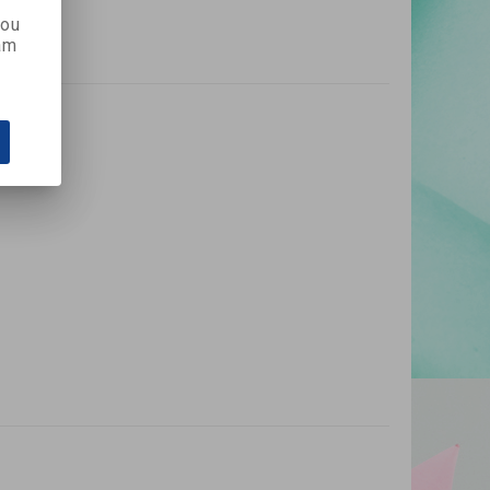
kou
ám