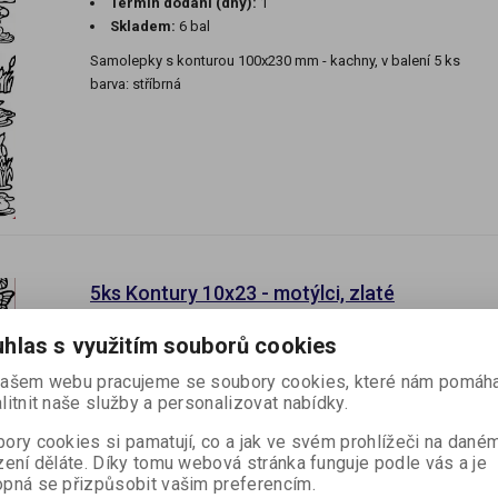
Termín dodání (dny):
1
Skladem:
6 bal
Samolepky s konturou 100x230 mm - kachny, v balení 5 ks
barva: stříbrná
5ks Kontury 10x23 - motýlci, zlaté
Katalogové číslo:
D581191
Výrobce:
hlas s využitím souborů cookies
Termín dodání (dny):
1
ašem webu pracujeme se soubory cookies, které nám pomáha
Skladem:
6 bal
litnit naše služby a personalizovat nabídky.
Samolepky s konturou 100x230 mm - motýlci, v balení 5 ks
ory cookies si pamatují, co a jak ve svém prohlížeči na dané
barva: zlatá
zení děláte. Díky tomu webová stránka funguje podle vás a je
pná se přizpůsobit vašim preferencím.