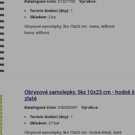
Katalogové číslo:
D1227102
Výrobce:
Termín dodání (dny):
1
Skladem:
2 ks
Obrysové samolepky, 5ks 10x23 cm - menu, stříbrné
barva: stříbrná
Obrysové samolepky, 5ks 10x23 cm - hodně št
zlaté
Katalogové číslo:
D42052691
Výrobce:
Termín dodání (dny):
1
Skladem:
27 bal
Obrysové samolepky, 5ks 10x23 cm - hodně štěstí, zlaté