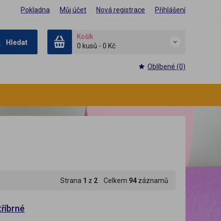
Pokladna
Můj účet
Nová registrace
Přihlášení
Košík
Hledat
0 kusů
-
0 Kč
Oblíbené (0)
Strana
1
z
2
Celkem
94
záznamů
říbrné