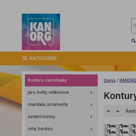
KATEGORIE
Kontury, samolepky
Domů
/
KANOR
jaro, květy, velikonoce
Kontur
mandala, ornamenty
Řadit
ostatní motivy
rohy, bordury