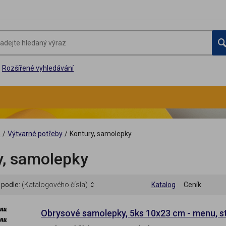
Rozšířené vyhledávání
G
/
Výtvarné potřeby
/
Kontury, samolepky
y, samolepky
 podle:
(Katalogového čísla)
Katalog
Ceník
Obrysové samolepky, 5ks 10x23 cm - menu, st