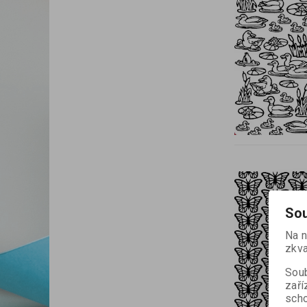
Sou
Na n
zkva
Soub
zaří
scho