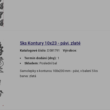
5ks Kontury 10x23 - pávi, zlaté
Katalogové číslo:
D581791
Výrobce:
Termín dodání (dny):
1
Skladem:
Poslední bal
Samolepky s konturou 100x230 mm - pávi, v balení 5 ks
barva: zlatá