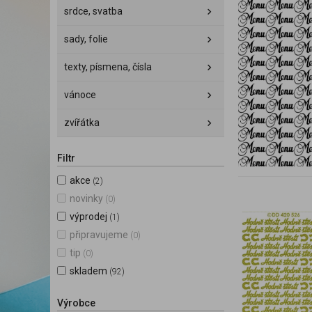
srdce, svatba
sady, folie
texty, písmena, čísla
vánoce
zvířátka
Filtr
akce
(2)
novinky
(0)
výprodej
(1)
připravujeme
(0)
tip
(0)
skladem
(92)
Výrobce