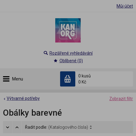
Můj účet
Rozšířené vyhledávání
Oblíbené (0)
0 kusů
Menu
0 Kč
Výtvarné potřeby
Zobrazit filtr
Obálky barevné
Řadit podle:
(Katalogového čísla)