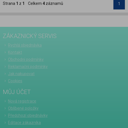
Strana
1
z
1
Celkem
4
záznamů
1
ZÁKAZNICKÝ SERVIS
Rychlá objednávka
Kontakt
Obchodní podmínky
Reklamační podmínky
Jak nakupovat
Cookies
MŮJ ÚČET
Nová registrace
Oblíbené položky
Předchozí objednávky
Editace zákazníka