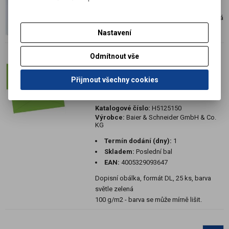
EAN:
4005329093548
Dopisní obálka, formát DL, 25 ks, barva bílá
100 g/m2
Nastavení
Odmítnout vše
Akce
Výprodej
Přijmout všechny cookies
25 ks Dopisní obálka DL světle
zelená
Katalogové číslo:
H5125150
Výrobce:
Baier & Schneider GmbH & Co.
KG
Termín dodání (dny):
1
Skladem:
Poslední bal
EAN:
4005329093647
Dopisní obálka, formát DL, 25 ks, barva
světle zelená
100 g/m2 - barva se může mírně lišit.