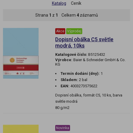
Katalog
Ceník
Strana
1
z
1
Celkem
4
záznamů
Akce
Výprodej
Dopisní obálka C5 světle
modrá, 10ks
Katalogové číslo:
B5125432
Výrobce:
Baier & Schneider GmbH & Co.
KG
Termín dodání (dny):
1
Skladem:
2 bal
EAN:
4003273575622
Dopisní obálka, formát C5, 10 ks, barva
světle modrá
80 g/m2
Novinka