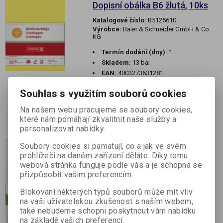
Dopisní obálka B6 žlutá, 10ks
Katalogové číslo:
B5125610
Výrobce:
Baier & Schneider GmbH & Co.
KG
Termín dodání (dny):
1
Skladem:
13 bal
EAN:
4003273631281
Dopisní obálka B6 žlutá, 10ks
Souhlas s využitím souborů cookies
Balení obsahuje 10 ks žlutých obálek v
Na našem webu pracujeme se soubory cookies,
rozměru 17,5 x 12,5 cm o gramáži 80g/m.
které nám pomáhají zkvalitnit naše služby a
personalizovat nabídky.
Akce
Výprodej
Soubory cookies si pamatují, co a jak ve svém
prohlížeči na daném zařízení děláte. Díky tomu
25 ks Dopisní obálka DL bílá
webová stránka funguje podle vás a je schopná se
Katalogové číslo:
H5125100
přizpůsobit vašim preferencím.
Výrobce:
Baier & Schneider GmbH & Co.
KG
Blokování některých typů souborů může mít vliv
na vaši uživatelskou zkušenost s naším webem,
Termín dodání (dny):
1
také nebudeme schopni poskytnout vám nabídku
Skladem:
3 bal
na základě vašich preferencí.