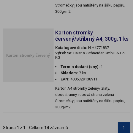
Stromečky jsou natištěny na šířku papíru,
300g/m2,
Karton stromky
červený/stříbrný A4, 300g, 1 ks
Katalogové číslo:
N H4771837
Výrobce:
Baier & Schneider GmbH & Co.
KG
Termín dodání (dny):
1
Skladem:
7 ks
EAN:
4005329138911
Karton A4 stromky zelený/ zlatý,
oboustranný, rubová strana zelená
Stromečky jsou natištěny na šířku papíru,
300g/m2
Strana
1
z
1
Celkem
14
záznamů
1