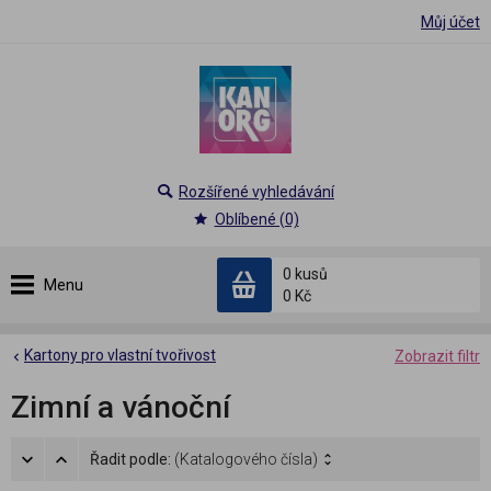
Můj účet
Rozšířené vyhledávání
Oblíbené (0)
0 kusů
Menu
0 Kč
Kartony pro vlastní tvořivost
Zobrazit filtr
Zimní a vánoční
Řadit podle:
(Katalogového čísla)