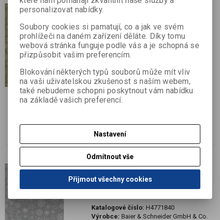
které nám pomáhají zkvalitnit naše služby a
personalizovat nabídky.
Není na skladě
10 ks Karton 50x70 300g
Soubory cookies si pamatují, co a jak ve svém
vločky,zlatý
prohlížeči na daném zařízení děláte. Díky tomu
webová stránka funguje podle vás a je schopná se
Katalogové číslo:
H4771839
přizpůsobit vašim preferencím.
Výrobce:
Baier & Schneider GmbH & Co.
KG
Blokování některých typů souborů může mít vliv
Termín dodání (dny):
7
na vaši uživatelskou zkušenost s naším webem,
Skladem:
Dodací lhůta cca 7 dní bal
také nebudeme schopni poskytnout vám nabídku
na základě vašich preferencí.
Karton 50x70 cm vločky, rubová strana
potisk, lícová strana jednostranně barevná
zlatá
Nastavení
300g/m2
Odmítnout vše
Není na skladě
Přijmout všechny cookies
10 ks Karton 50x70 300g
vločky,stříbrný
Katalogové číslo:
H4771840
Výrobce:
Baier & Schneider GmbH & Co.