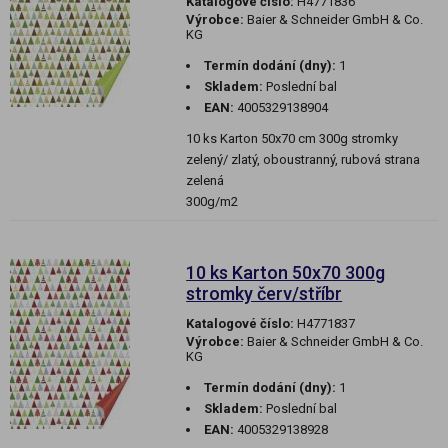
Katalogové číslo:
H4771836
Výrobce:
Baier & Schneider GmbH & Co.
KG
Termín dodání (dny):
1
Skladem:
Poslední bal
EAN:
4005329138904
10 ks Karton 50x70 cm 300g stromky
zelený/ zlatý, oboustranný, rubová strana
zelená
300g/m2
10 ks Karton 50x70 300g
stromky červ/stříbr
Katalogové číslo:
H4771837
Výrobce:
Baier & Schneider GmbH & Co.
KG
Termín dodání (dny):
1
Skladem:
Poslední bal
EAN:
4005329138928