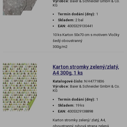
Výrobce:
Baier & Schneider GmbH & Co.
KG
Termín dodání (dny):
1
Skladem:
2 bal
EAN:
4005329130441
10 ks Karton 50x70 cm s motivem Vločky
šedý oboustranný
300g/m2
Karton stromky zelený/zlatý,
A4 300g, 1 ks
Katalogové číslo:
N H4771836
Výrobce:
Baier & Schneider GmbH & Co.
KG
Termín dodání (dny):
1
Skladem:
19 ks
EAN:
4005329138898
Karton stromky zelený/ zlatý, A4,
oboustranný, rubová strana zelená