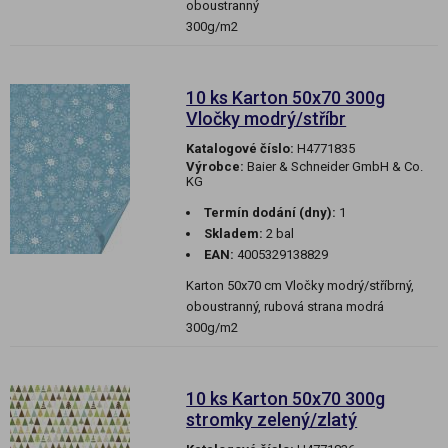
oboustranný
300g/m2
10 ks Karton 50x70 300g
Vločky modrý/stříbr
Katalogové číslo:
H4771835
Výrobce:
Baier & Schneider GmbH & Co.
KG
Termín dodání (dny):
1
Skladem:
2 bal
EAN:
4005329138829
Karton 50x70 cm Vločky modrý/stříbrný,
oboustranný, rubová strana modrá
300g/m2
10 ks Karton 50x70 300g
stromky zelený/zlatý