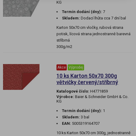
KG
Termín dodání (dny):
7
Skladem:
Dodací lhůta cca 7 dní bal
Karton 50x70 cm vločky, rubová strana
potisk, lícová strana jednostranně barevná
stříbrná
300g/m2
Akce
Výprodej
10 ks Karton 50x70 300g
větvičky červený/stříbrný
Katalogové číslo:
H4771859
Výrobce:
Baier & Schneider GmbH & Co.
KG
Termín dodání (dny):
1
Skladem:
3 bal
EAN:
5005319164707
10 ks Karton 50x70 cm 300g, jednostranně