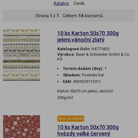
Katalog
Ceník
Strana
1
z
1
Celkem
14
záznamů
10 ks Karton 50x70 300g
jeleni,vánoční zlatý
Katalogové číslo:
H4771820
Výrobce:
Baier & Schneider GmbH & Co.
KG
Termín dodání (dny):
1
Skladem:
Poslední bal
EAN:
4005329112911
Karton 50x70 cm jeleni, vánoční
300g/m2
Není na skladě
10 ks Karton 50x70 300g
hvězdy velké červený