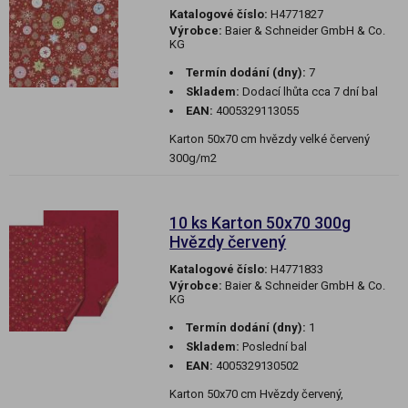
Katalogové číslo:
H4771827
Výrobce:
Baier & Schneider GmbH & Co.
KG
Termín dodání (dny):
7
Skladem:
Dodací lhůta cca 7 dní bal
EAN:
4005329113055
Karton 50x70 cm hvězdy velké červený
300g/m2
10 ks Karton 50x70 300g
Hvězdy červený
Katalogové číslo:
H4771833
Výrobce:
Baier & Schneider GmbH & Co.
KG
Termín dodání (dny):
1
Skladem:
Poslední bal
EAN:
4005329130502
Karton 50x70 cm Hvězdy červený,