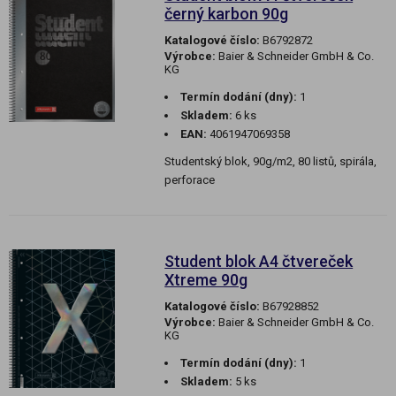
černý karbon 90g
Katalogové číslo:
B6792872
Výrobce:
Baier & Schneider GmbH & Co.
KG
Termín dodání (dny):
1
Skladem:
6 ks
EAN:
4061947069358
Studentský blok, 90g/m2, 80 listů, spirála,
perforace
Student blok A4 čtvereček
Xtreme 90g
Katalogové číslo:
B67928852
Výrobce:
Baier & Schneider GmbH & Co.
KG
Termín dodání (dny):
1
Skladem:
5 ks