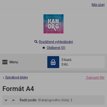
Můj účet
Rozšířené vyhledávání
Oblíbené (0)
0 kusů
Menu
0 Kč
Spirálové bloky
Zobrazit filtr
Formát A4
Řadit podle:
(Katalogového čísla)