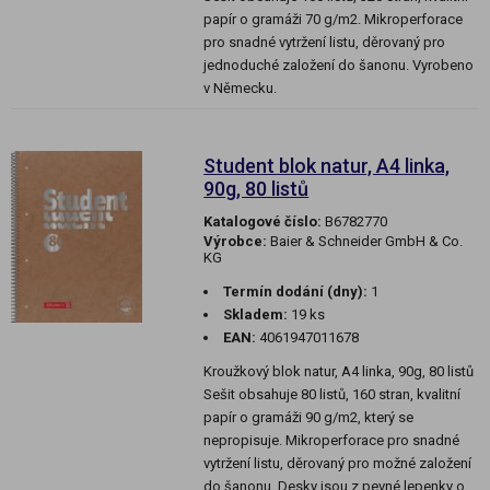
papír o gramáži 70 g/m2. Mikroperforace
pro snadné vytržení listu, děrovaný pro
jednoduché založení do šanonu. Vyrobeno
v Německu.
Student blok natur, A4 linka,
90g, 80 listů
Katalogové číslo:
B6782770
Výrobce:
Baier & Schneider GmbH & Co.
KG
Termín dodání (dny):
1
Skladem:
19 ks
EAN:
4061947011678
Kroužkový blok natur, A4 linka, 90g, 80 listů
Sešit obsahuje 80 listů, 160 stran, kvalitní
papír o gramáži 90 g/m2, který se
nepropisuje. Mikroperforace pro snadné
vytržení listu, děrovaný pro možné založení
do šanonu. Desky jsou z pevné lepenky o