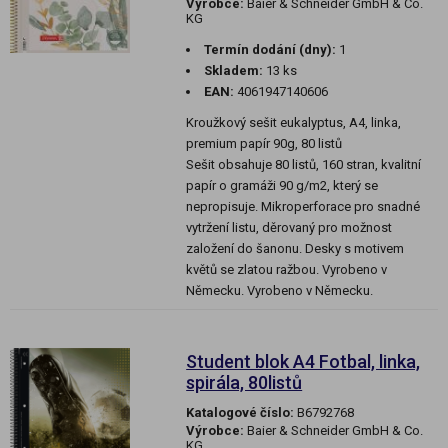
Výrobce:
Baier & Schneider GmbH & Co.
KG
Termín dodání (dny):
1
Skladem:
13 ks
EAN:
4061947140606
Kroužkový sešit eukalyptus, A4, linka,
premium papír 90g, 80 listů
Sešit obsahuje 80 listů, 160 stran, kvalitní
papír o gramáži 90 g/m2, který se
nepropisuje. Mikroperforace pro snadné
vytržení listu, děrovaný pro možnost
založení do šanonu. Desky s motivem
květů se zlatou ražbou. Vyrobeno v
Německu. Vyrobeno v Německu.
Student blok A4 Fotbal, linka,
spirála, 80listů
Katalogové číslo:
B6792768
Výrobce:
Baier & Schneider GmbH & Co.
KG