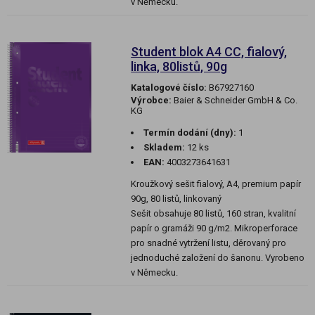
v Německu.
Student blok A4 CC, fialový,
linka, 80listů, 90g
Katalogové číslo:
B67927160
Výrobce:
Baier & Schneider GmbH & Co.
KG
Termín dodání (dny):
1
Skladem:
12 ks
EAN:
4003273641631
Kroužkový sešit fialový, A4, premium papír
90g, 80 listů, linkovaný
Sešit obsahuje 80 listů, 160 stran, kvalitní
papír o gramáži 90 g/m2. Mikroperforace
pro snadné vytržení listu, děrovaný pro
jednoduché založení do šanonu. Vyrobeno
v Německu.