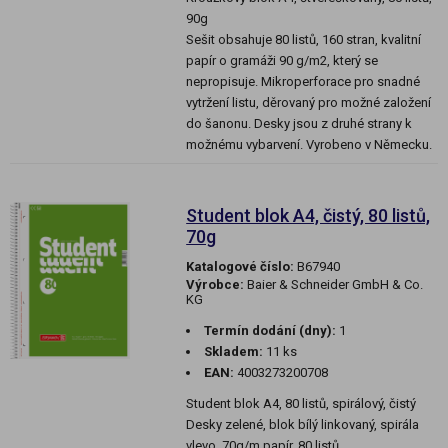
90g
Sešit obsahuje 80 listů, 160 stran, kvalitní
papír o gramáži 90 g/m2, který se
nepropisuje. Mikroperforace pro snadné
vytržení listu, děrovaný pro možné založení
do šanonu. Desky jsou z druhé strany k
možnému vybarvení. Vyrobeno v Německu.
Student blok A4, čistý, 80 listů,
70g
Katalogové číslo:
B67940
Výrobce:
Baier & Schneider GmbH & Co.
KG
Termín dodání (dny):
1
Skladem:
11 ks
EAN:
4003273200708
Student blok A4, 80 listů, spirálový, čistý
Desky zelené, blok bílý linkovaný, spirála
vlevo. 70g/m papír, 80 listů.