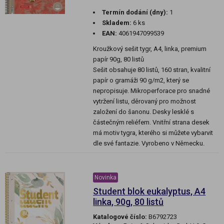
Termín dodání (dny):
1
Skladem:
6 ks
EAN:
4061947099539
Kroužkový sešit tygr, A4, linka, premium
papír 90g, 80 listů
Sešit obsahuje 80 listů, 160 stran, kvalitní
papír o gramáži 90 g/m2, který se
nepropisuje. Mikroperforace pro snadné
vytržení listu, děrovaný pro možnost
založení do šanonu. Desky lesklé s
částečným reliéfem. Vnitřní strana desek
má motiv tygra, kterého si můžete vybarvit
dle své fantazie. Vyrobeno v Německu.
Novinka
Student blok eukalyptus, A4
linka, 90g, 80 listů
Katalogové číslo:
B6792723