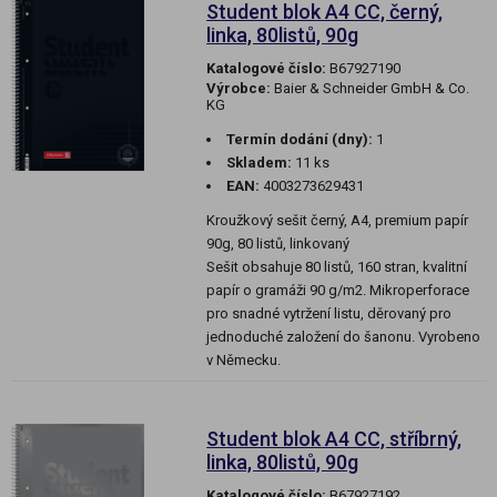
Student blok A4 CC, černý,
linka, 80listů, 90g
Katalogové číslo:
B67927190
Výrobce:
Baier & Schneider GmbH & Co.
KG
Termín dodání (dny):
1
Skladem:
11 ks
EAN:
4003273629431
Kroužkový sešit černý, A4, premium papír
90g, 80 listů, linkovaný
Sešit obsahuje 80 listů, 160 stran, kvalitní
papír o gramáži 90 g/m2. Mikroperforace
pro snadné vytržení listu, děrovaný pro
jednoduché založení do šanonu. Vyrobeno
v Německu.
Student blok A4 CC, stříbrný,
linka, 80listů, 90g
Katalogové číslo:
B67927192