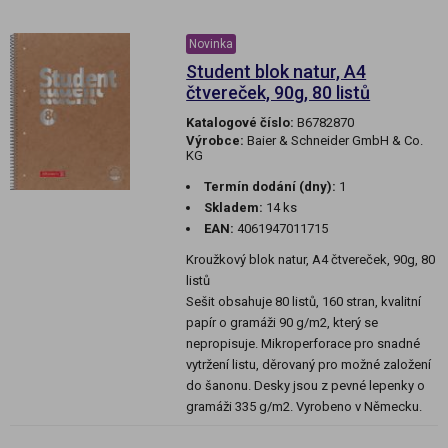
Novinka
Student blok natur, A4
čtvereček, 90g, 80 listů
Katalogové číslo:
B6782870
Výrobce:
Baier & Schneider GmbH & Co.
KG
Termín dodání (dny):
1
Skladem:
14 ks
EAN:
4061947011715
Kroužkový blok natur, A4 čtvereček, 90g, 80
listů
Sešit obsahuje 80 listů, 160 stran, kvalitní
papír o gramáži 90 g/m2, který se
nepropisuje. Mikroperforace pro snadné
vytržení listu, děrovaný pro možné založení
do šanonu. Desky jsou z pevné lepenky o
gramáži 335 g/m2. Vyrobeno v Německu.