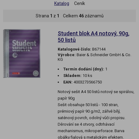
Katalog
Ceník
Strana
1
z
1
Celkem
46
záznamů
Student blok A4 notový, 90g,
50 listů
Katalogové číslo:
B67144
Výrobce:
Baier & Schneider GmbH & Co.
KG
Termín dodání (dny):
1
Skladem:
10 ks
EAN:
4003273566750
Notový sešit A4 50 listů notový se spirálou,
papír 90g
Sešit obsahuje 50 listů - 100 stran,
prémiový papír 90 g/m2, zářivě bílý,
saténový povrch, odolný vůči propisu.
Děrování se 4 otvory, odtrhávací
mechanismus, mikroperforace. Barva
obálky fialová s metalickým efektem.