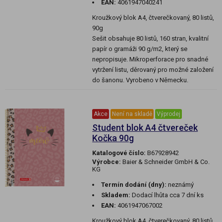
EAN:
4061947040241
Kroužkový blok A4, čtverečkovaný, 80 listů,
90g
Sešit obsahuje 80 listů, 160 stran, kvalitní
papír o gramáži 90 g/m2, který se
nepropisuje. Mikroperforace pro snadné
vytržení listu, děrovaný pro možné založení
do šanonu. Vyrobeno v Německu.
Akce
Není na skladě
Výprodej
Student blok A4 čtvereček
Kočka 90g
Katalogové číslo:
B67928942
Výrobce:
Baier & Schneider GmbH & Co.
KG
Termín dodání (dny):
neznámý
Skladem:
Dodací lhůta cca 7 dní ks
EAN:
4061947067002
Kroužkový blok A4, čtverečkovaný, 80 listů,