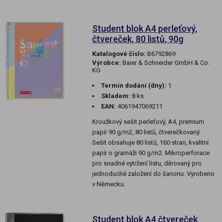
Student blok A4 perleťový,
čtvereček, 80 listů, 90g
Katalogové číslo:
B6792869
Výrobce:
Baier & Schneider GmbH & Co.
KG
Termín dodání (dny):
1
Skladem:
8 ks
EAN:
4061947069211
Kroužkový sešit perleťový, A4, premium
papír 90 g/m2, 80 listů, čtverečkovaný.
Sešit obsahuje 80 listů, 160 stran, kvalitní
papír o gramáži 90 g/m2. Mikroperforace
pro snadné vytržení listu, děrovaný pro
jednoduché založení do šanonu. Vyrobeno
v Německu.
Student blok A4 čtvereček