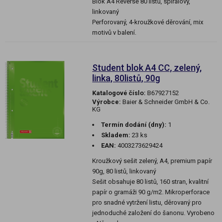
Blok A4 Reverse 80 listů, spirálový,
linkovaný
Perforovaný, 4-kroužkové děrování, mix
motivů v balení.
Student blok A4 CC, zelený,
linka, 80listů, 90g
Katalogové číslo:
B67927152
Výrobce:
Baier & Schneider GmbH & Co.
KG
Termín dodání (dny):
1
Skladem:
23 ks
EAN:
4003273629424
Kroužkový sešit zelený, A4, premium papír
90g, 80 listů, linkovaný
Sešit obsahuje 80 listů, 160 stran, kvalitní
papír o gramáži 90 g/m2. Mikroperforace
pro snadné vytržení listu, děrovaný pro
jednoduché založení do šanonu. Vyrobeno