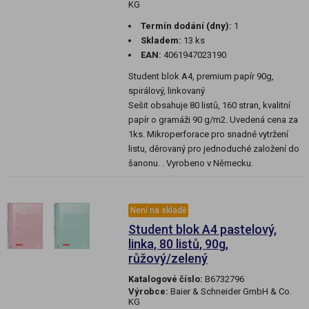
KG
Termín dodání (dny):
1
Skladem:
13 ks
EAN:
4061947023190
Student blok A4, premium papír 90g,
spirálový, linkovaný
Sešit obsahuje 80 listů, 160 stran, kvalitní
papír o gramáži 90 g/m2. Uvedená cena za
1ks. Mikroperforace pro snadné vytržení
listu, děrovaný pro jednoduché založení do
šanonu. . Vyrobeno v Německu.
Není na skladě
Student blok A4 pastelový,
linka, 80 listů, 90g,
růžový/zelený
Katalogové číslo:
B6732796
Výrobce:
Baier & Schneider GmbH & Co.
KG