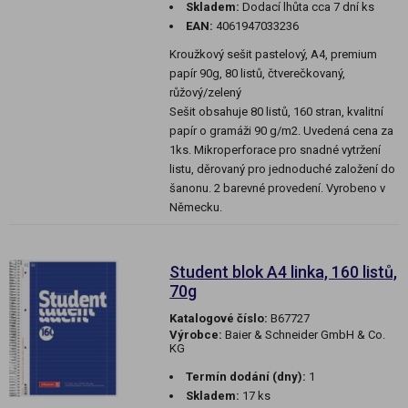
Skladem:
Dodací lhůta cca 7 dní ks
EAN:
4061947033236
Kroužkový sešit pastelový, A4, premium
papír 90g, 80 listů, čtverečkovaný,
růžový/zelený
Sešit obsahuje 80 listů, 160 stran, kvalitní
papír o gramáži 90 g/m2. Uvedená cena za
1ks. Mikroperforace pro snadné vytržení
listu, děrovaný pro jednoduché založení do
šanonu. 2 barevné provedení. Vyrobeno v
Německu.
Student blok A4 linka, 160 listů,
70g
Katalogové číslo:
B67727
Výrobce:
Baier & Schneider GmbH & Co.
KG
Termín dodání (dny):
1
Skladem:
17 ks