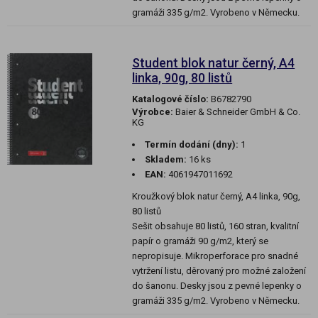
gramáži 335 g/m2. Vyrobeno v Německu.
Student blok natur černý, A4
linka, 90g, 80 listů
Katalogové číslo:
B6782790
Výrobce:
Baier & Schneider GmbH & Co.
KG
Termín dodání (dny):
1
Skladem:
16 ks
EAN:
4061947011692
Kroužkový blok natur černý, A4 linka, 90g,
80 listů
Sešit obsahuje 80 listů, 160 stran, kvalitní
papír o gramáži 90 g/m2, který se
nepropisuje. Mikroperforace pro snadné
vytržení listu, děrovaný pro možné založení
do šanonu. Desky jsou z pevné lepenky o
gramáži 335 g/m2. Vyrobeno v Německu.