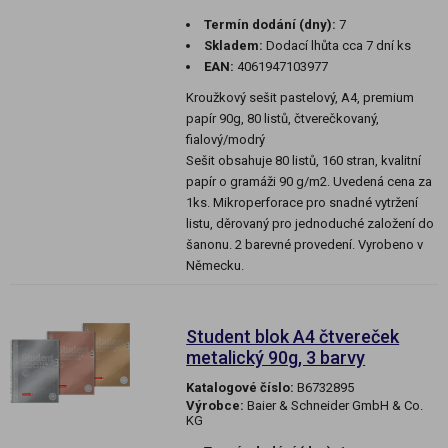
Termín dodání (dny):
7
Skladem:
Dodací lhůta cca 7 dní ks
EAN:
4061947103977
Kroužkový sešit pastelový, A4, premium
papír 90g, 80 listů, čtverečkovaný,
fialový/modrý
Sešit obsahuje 80 listů, 160 stran, kvalitní
papír o gramáži 90 g/m2. Uvedená cena za
1ks. Mikroperforace pro snadné vytržení
listu, děrovaný pro jednoduché založení do
šanonu. 2 barevné provedení. Vyrobeno v
Německu.
Student blok A4 čtvereček
metalický 90g, 3 barvy
Katalogové číslo:
B6732895
Výrobce:
Baier & Schneider GmbH & Co.
KG