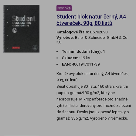
Novinka
Student blok natur černý, A4
čtvereček, 90g, 80 listů
Katalogové číslo:
B6782890
Výrobce:
Baier & Schneider GmbH & Co.
KG
Termín dodání (dny):
1
Skladem:
19 ks
EAN:
4061947011739
Kroužkový blok natur černý, A4 čtvereček,
90g, 80 listů
Sešit obsahuje 80 listů, 160 stran, kvalitní
papír o gramáži 90 g/m2, který se
nepropisuje. Mikroperforace pro snadné
vytržení listu, děrovaný pro možné založení
do šanonu. Desky jsou z pevné lepenky o
gramáži 335 g/m2. Vyrobeno v Německu.