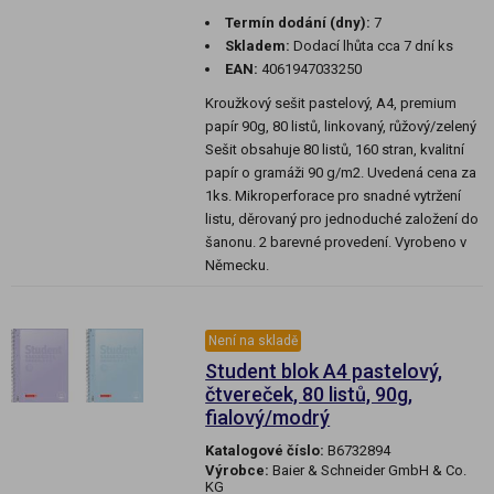
Termín dodání (dny):
7
Skladem:
Dodací lhůta cca 7 dní ks
EAN:
4061947033250
Kroužkový sešit pastelový, A4, premium
papír 90g, 80 listů, linkovaný, růžový/zelený
Sešit obsahuje 80 listů, 160 stran, kvalitní
papír o gramáži 90 g/m2. Uvedená cena za
1ks. Mikroperforace pro snadné vytržení
listu, děrovaný pro jednoduché založení do
šanonu. 2 barevné provedení. Vyrobeno v
Německu.
Není na skladě
Student blok A4 pastelový,
čtvereček, 80 listů, 90g,
fialový/modrý
Katalogové číslo:
B6732894
Výrobce:
Baier & Schneider GmbH & Co.
KG