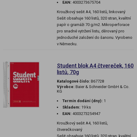
EAN:
4003273675704
Kroužkový sešit A4, 160 listů, linkovaný
Sešit obsahuje 160 listů, 320 stran, kvalitní
papír o gramáži 70 g/m2. Mikroperforace
pro snadné vytržení listu, děrovaný pro
jednoduché založení do šanonu. Vyrobeno
v Německu.
Student blok A4 čtvereček, 160
listů, 70g
Katalogové číslo:
B67728
Výrobce:
Baier & Schneider GmbH & Co.
KG
Termín dodání (dny):
1
Skladem:
19 ks
EAN:
4003273254947
Kroužkový sešit A4, 160 listů,
čtverečkovaný
Sešit obsahuje 160 listů, 320 stran, kvalitní