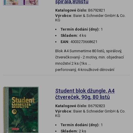
spirála,80listů
Katalogové číslo:
B6792821
Výrobce:
Baier & Schneider GmbH & Co.
KG
Termín dodání (dny):
1
Skladem:
4 ks
EAN:
4003273668621
Blok A4 Summertime 80 listů, spirálový,
čtverečkovaný - 2 motivy, min. objednací
množství 2 ks (1ks ...
perforovaný, 4-kroužkové děrování
Student blok džungle, A4
čtvereček, 90g, 80 listů
Katalogové číslo:
B6792823
Výrobce:
Baier & Schneider GmbH & Co.
KG
Termín dodání (dny):
1
Skladem:
2 ks