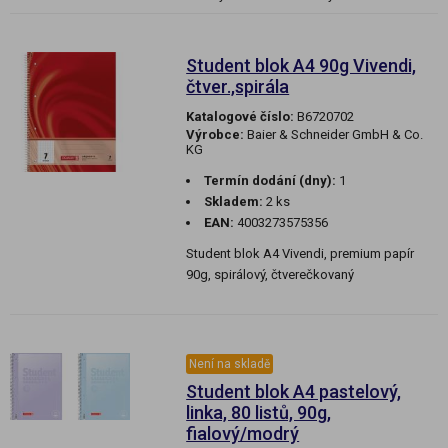
Student blok A4 90g Vivendi,
čtver.,spirála
Katalogové číslo:
B6720702
Výrobce:
Baier & Schneider GmbH & Co.
KG
Termín dodání (dny):
1
Skladem:
2 ks
EAN:
4003273575356
Student blok A4 Vivendi, premium papír
90g, spirálový, čtverečkovaný
Není na skladě
Student blok A4 pastelový,
linka, 80 listů, 90g,
fialový/modrý