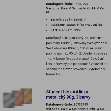
Katalogové číslo:
B6732794
Výrobce:
Baier & Schneider GmbH & Co.
KG
Termín dodání (dny):
7
Skladem:
Dodací lhůta cca 7 dní ks
EAN:
4061947103953
Kroužkový sešit pastelový, A4, premium
papír 90g, 80 listů, linkovaný, fialový/modrý
Sešit obsahuje 80 listů, 160 stran, kvalitní
papír o gramáži 90 g/m2. Uvedená cena za
1ks. Mikroperforace pro snadné vytržení
listu, děrovaný pro jednoduché založení do
šanonu. 2 barevné provedení. Vyrobeno v
Německu.
Student blok A4 linka
metalický 90g, 3 barvy
Katalogové číslo:
B6732795
Výrobce:
Baier & Schneider GmbH & Co.