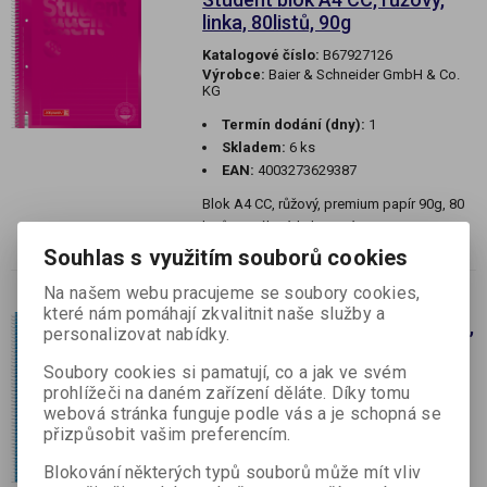
linka, 80listů, 90g
Katalogové číslo:
B67927126
Výrobce:
Baier & Schneider GmbH & Co.
KG
Termín dodání (dny):
1
Skladem:
6 ks
EAN:
4003273629387
Blok A4 CC, růžový, premium papír 90g, 80
listů, spirálový, linkovaný, 3 motivy
perforovaný, 4-kroužkové děrování
Souhlas s využitím souborů cookies
Na našem webu pracujeme se soubory cookies,
které nám pomáhají zkvalitnit naše služby a
Student blok A4 CC, azur, linka,
personalizovat nabídky.
80listů, 90g
Soubory cookies si pamatují, co a jak ve svém
Katalogové číslo:
B67927133
prohlížeči na daném zařízení děláte. Díky tomu
Výrobce:
Baier & Schneider GmbH & Co.
webová stránka funguje podle vás a je schopná se
KG
přizpůsobit vašim preferencím.
Termín dodání (dny):
1
Blokování některých typů souborů může mít vliv
Skladem:
15 ks