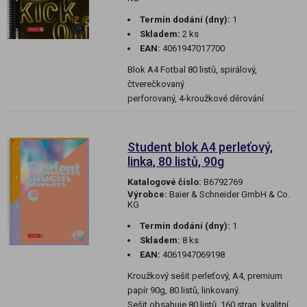
Termín dodání (dny):
1
Skladem:
2 ks
EAN:
4061947017700
Blok A4 Fotbal 80 listů, spirálový,
čtverečkovaný
perforovaný, 4-kroužkové děrování
Student blok A4 perleťový,
linka, 80 listů, 90g
Katalogové číslo:
B6792769
Výrobce:
Baier & Schneider GmbH & Co.
KG
Termín dodání (dny):
1
Skladem:
8 ks
EAN:
4061947069198
Kroužkový sešit perleťový, A4, premium
papír 90g, 80 listů, linkovaný.
Sešit obsahuje 80 listů, 160 stran, kvalitní