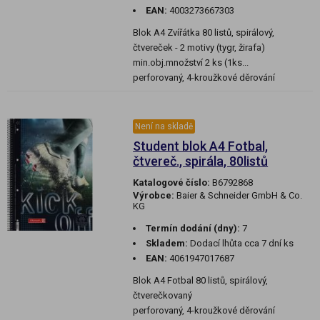
EAN:
4003273667303
Blok A4 Zvířátka 80 listů, spirálový,
čtvereček - 2 motivy (tygr, žirafa)
min.obj.množství 2 ks (1ks...
perforovaný, 4-kroužkové děrování
Není na skladě
Student blok A4 Fotbal,
čtvereč., spirála, 80listů
Katalogové číslo:
B6792868
Výrobce:
Baier & Schneider GmbH & Co.
KG
Termín dodání (dny):
7
Skladem:
Dodací lhůta cca 7 dní ks
EAN:
4061947017687
Blok A4 Fotbal 80 listů, spirálový,
čtverečkovaný
perforovaný, 4-kroužkové děrování