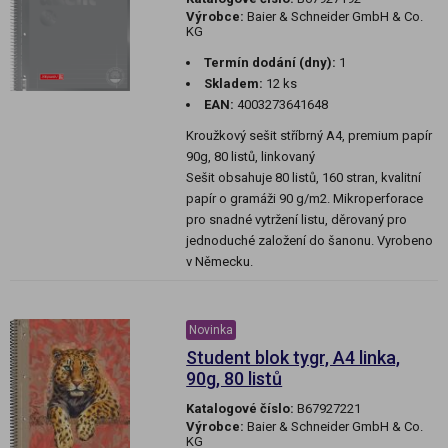
Výrobce:
Baier & Schneider GmbH & Co.
KG
Termín dodání (dny):
1
Skladem:
12 ks
EAN:
4003273641648
Kroužkový sešit stříbrný A4, premium papír
90g, 80 listů, linkovaný
Sešit obsahuje 80 listů, 160 stran, kvalitní
papír o gramáži 90 g/m2. Mikroperforace
pro snadné vytržení listu, děrovaný pro
jednoduché založení do šanonu. Vyrobeno
v Německu.
Novinka
Student blok tygr, A4 linka,
90g, 80 listů
Katalogové číslo:
B67927221
Výrobce:
Baier & Schneider GmbH & Co.
KG