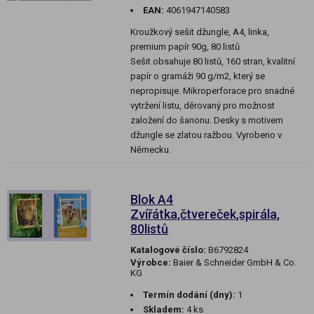
EAN:
4061947140583
Kroužkový sešit džungle, A4, linka,
premium papír 90g, 80 listů
Sešit obsahuje 80 listů, 160 stran, kvalitní
papír o gramáži 90 g/m2, který se
nepropisuje. Mikroperforace pro snadné
vytržení listu, děrovaný pro možnost
založení do šanonu. Desky s motivem
džungle se zlatou ražbou. Vyrobeno v
Německu.
Blok A4
Zvířátka,čtvereček,spirála,
80listů
Katalogové číslo:
B6792824
Výrobce:
Baier & Schneider GmbH & Co.
KG
Termín dodání (dny):
1
Skladem:
4 ks