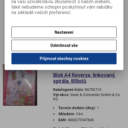
na vaši uživatelskou zkušenost s naším webem,
EAN:
4003273679511
také nebudeme schopni poskytnout vám nabídku
Kroužkový sešit modrý, A4, premium papír
na základě vašich preferencí.
90g, 80 listů, linkovaný
Sešit obsahuje 80 listů, 160 stran, kvalitní
papír o gramáži 90 g/m2. Mikroperforace
Nastavení
pro snadné vytržení listu, děrovaný pro
jednoduché založení do šanonu. Vyrobeno
Odmítnout vše
v Německu.
Přijmout všechny cookies
Akce
Výprodej
Blok A4 Reverse, linkovaný,
spirála, 80listů
Katalogové číslo:
B6792715
Výrobce:
Baier & Schneider GmbH & Co.
KG
Termín dodání (dny):
1
Skladem:
5 ks
EAN:
4003273547643