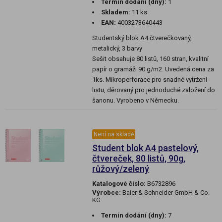
Termín dodání (dny):
1
Skladem:
11 ks
EAN:
4003273640443
Studentský blok A4 čtverečkovaný,
metalický, 3 barvy
Sešit obsahuje 80 listů, 160 stran, kvalitní
papír o gramáži 90 g/m2. Uvedená cena za
1ks. Mikroperforace pro snadné vytržení
listu, děrovaný pro jednoduché založení do
šanonu. Vyrobeno v Německu.
Není na skladě
Student blok A4 pastelový,
čtvereček, 80 listů, 90g,
růžový/zelený
Katalogové číslo:
B6732896
Výrobce:
Baier & Schneider GmbH & Co.
KG
Termín dodání (dny):
7