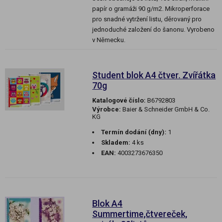
papír o gramáži 90 g/m2. Mikroperforace
pro snadné vytržení listu, děrovaný pro
jednoduché založení do šanonu. Vyrobeno
v Německu.
Student blok A4 čtver. Zvířátka
70g
Katalogové číslo:
B6792803
Výrobce:
Baier & Schneider GmbH & Co.
KG
Termín dodání (dny):
1
Skladem:
4 ks
EAN:
4003273676350
Blok A4
Summertime,čtvereček,