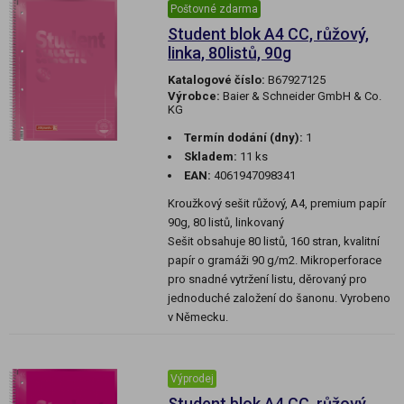
Poštovné zdarma
Student blok A4 CC, růžový,
linka, 80listů, 90g
Katalogové číslo:
B67927125
Výrobce:
Baier & Schneider GmbH & Co.
KG
Termín dodání (dny):
1
Skladem:
11 ks
EAN:
4061947098341
Kroužkový sešit růžový, A4, premium papír
90g, 80 listů, linkovaný
Sešit obsahuje 80 listů, 160 stran, kvalitní
papír o gramáži 90 g/m2. Mikroperforace
pro snadné vytržení listu, děrovaný pro
jednoduché založení do šanonu. Vyrobeno
v Německu.
Výprodej
Student blok A4 CC, růžový,