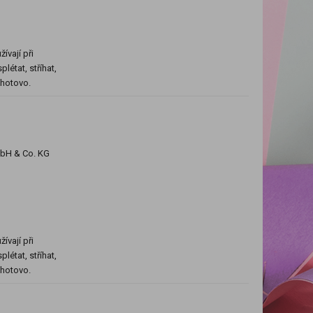
ívají při
létat, stříhat,
e hotovo.
mbH & Co. KG
ívají při
létat, stříhat,
e hotovo.