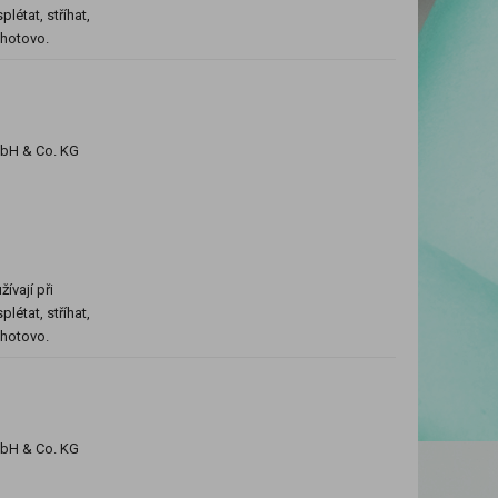
létat, stříhat,
e hotovo.
mbH & Co. KG
ívají při
létat, stříhat,
e hotovo.
mbH & Co. KG