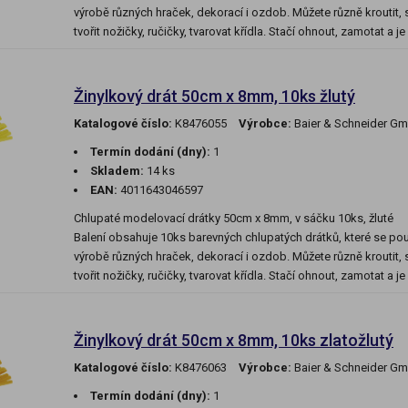
výrobě různých hraček, dekorací i ozdob. Můžete různě kroutit, sp
tvořit nožičky, ručičky, tvarovat křídla. Stačí ohnout, zamotat a j
Žinylkový drát 50cm x 8mm, 10ks žlutý
Katalogové číslo:
K8476055
Výrobce:
Baier & Schneider G
Termín dodání (dny):
1
Skladem:
14 ks
EAN:
4011643046597
Chlupaté modelovací drátky 50cm x 8mm, v sáčku 10ks, žluté
Balení obsahuje 10ks barevných chlupatých drátků, které se použ
výrobě různých hraček, dekorací i ozdob. Můžete různě kroutit, sp
tvořit nožičky, ručičky, tvarovat křídla. Stačí ohnout, zamotat a j
Žinylkový drát 50cm x 8mm, 10ks zlatožlutý
Katalogové číslo:
K8476063
Výrobce:
Baier & Schneider G
Termín dodání (dny):
1