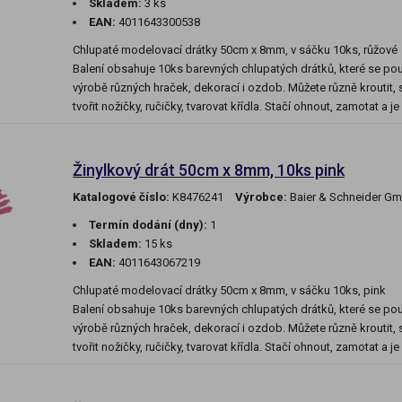
Skladem:
3 ks
EAN:
4011643300538
Chlupaté modelovací drátky 50cm x 8mm, v sáčku 10ks, růžové
Balení obsahuje 10ks barevných chlupatých drátků, které se použ
výrobě různých hraček, dekorací i ozdob. Můžete různě kroutit, sp
tvořit nožičky, ručičky, tvarovat křídla. Stačí ohnout, zamotat a j
Žinylkový drát 50cm x 8mm, 10ks pink
Katalogové číslo:
K8476241
Výrobce:
Baier & Schneider G
Termín dodání (dny):
1
Skladem:
15 ks
EAN:
4011643067219
Chlupaté modelovací drátky 50cm x 8mm, v sáčku 10ks, pink
Balení obsahuje 10ks barevných chlupatých drátků, které se použ
výrobě různých hraček, dekorací i ozdob. Můžete různě kroutit, sp
tvořit nožičky, ručičky, tvarovat křídla. Stačí ohnout, zamotat a j