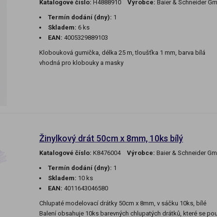
Katalogové číslo:
H4888910
Výrobce:
Baier & Schneider G
Termín dodání (dny):
1
Skladem:
6 ks
EAN:
4005329889103
Klobouková gumička, délka 25 m, tloušťka 1 mm, barva bílá
vhodná pro klobouky a masky
Žinylkový drát 50cm x 8mm, 10ks bílý
Katalogové číslo:
K8476004
Výrobce:
Baier & Schneider G
Termín dodání (dny):
1
Skladem:
10 ks
EAN:
4011643046580
Chlupaté modelovací drátky 50cm x 8mm, v sáčku 10ks, bílé
Balení obsahuje 10ks barevných chlupatých drátků, které se použ