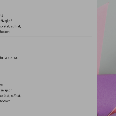
uté
ívají při
létat, stříhat,
e hotovo.
mbH & Co. KG
vé
ívají při
létat, stříhat,
e hotovo.