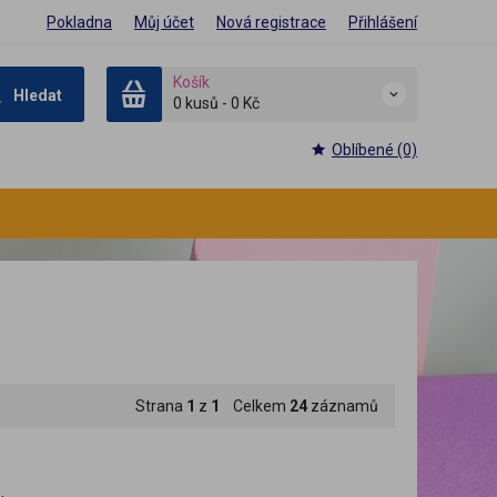
Pokladna
Můj účet
Nová registrace
Přihlášení
Košík
Hledat
0 kusů
-
0 Kč
Oblíbené (0)
Strana
1
z
1
Celkem
24
záznamů