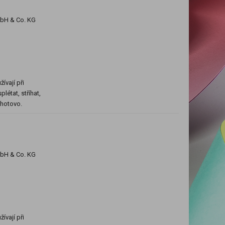
mbH & Co. KG
ívají při
létat, stříhat,
e hotovo.
mbH & Co. KG
ívají při