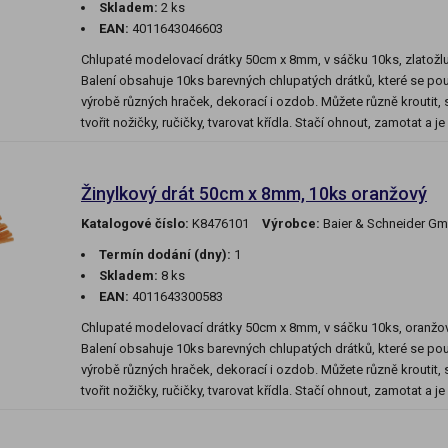
Skladem:
2 ks
EAN:
4011643046603
Chlupaté modelovací drátky 50cm x 8mm, v sáčku 10ks, zlatožl
Balení obsahuje 10ks barevných chlupatých drátků, které se použ
výrobě různých hraček, dekorací i ozdob. Můžete různě kroutit, sp
tvořit nožičky, ručičky, tvarovat křídla. Stačí ohnout, zamotat a j
Žinylkový drát 50cm x 8mm, 10ks oranžový
Katalogové číslo:
K8476101
Výrobce:
Baier & Schneider G
Termín dodání (dny):
1
Skladem:
8 ks
EAN:
4011643300583
Chlupaté modelovací drátky 50cm x 8mm, v sáčku 10ks, oranžo
Balení obsahuje 10ks barevných chlupatých drátků, které se použ
výrobě různých hraček, dekorací i ozdob. Můžete různě kroutit, sp
tvořit nožičky, ručičky, tvarovat křídla. Stačí ohnout, zamotat a j