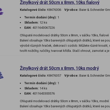
Žinylkový drát 50cm x 8mm, 10ks fialový
Katalogové číslo:
K8476306
Výrobce:
Baier & Schneider G
Termín dodání (dny):
1
Skladem:
12 ks
EAN:
4011643067226
Chlupaté modelovací drátky 50cm x 8mm, v sáčku 10ks, fialové
Balení obsahuje 10ks barevných chlupatých drátků, které se použ
výrobě různých hraček, dekorací i ozdob. Můžete různě kroutit, sp
tvořit nožičky, ručičky, tvarovat křídla. Stačí ohnout, zamotat a j
Žinylkový drát 50cm x 8mm, 10ks modrý
Katalogové číslo:
K8476357
Výrobce:
Baier & Schneider G
Termín dodání (dny):
1
Skladem:
14 ks
EAN:
4011643300576
Chlupaté modelovací drátky 50cm x 8mm, v sáčku 10ks, modré
Balení obsahuje 10ks barevných chlupatých drátků, které se použ