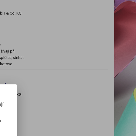
mbH & Co. KG
é
ívají při
létat, stříhat,
e hotovo.
ený
mbH & Co. KG
jí
m
červené
ívají při