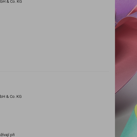
mbH & Co. KG
mbH & Co. KG
ívají při