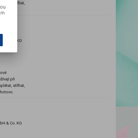
létat, stříhat,
kou
e hotovo.
ám
mbH & Co. KG
kové
ívají při
létat, stříhat,
e hotovo.
mbH & Co. KG