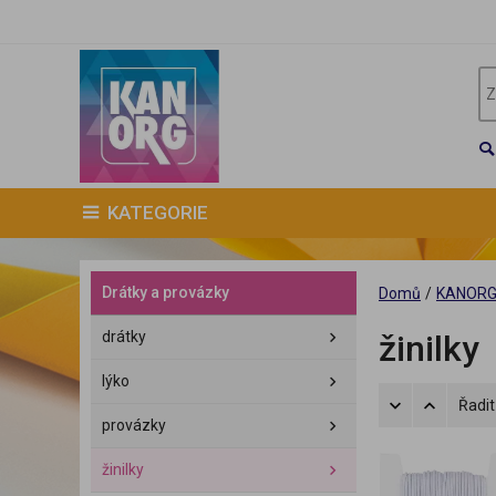
KATEGORIE
Drátky a provázky
Domů
/
KANOR
drátky
žinilky
lýko
Řadit
provázky
žinilky