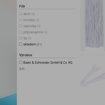
Filtr
akce
(0)
novinky
(0)
výprodej
(0)
připravujeme
(0)
tip
(0)
skladem
(21)
Výrobce
Baier & Schneider GmbH & Co. KG
(24)