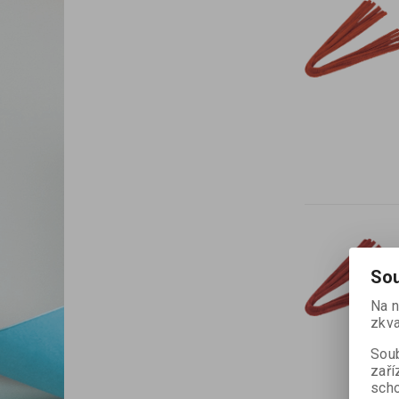
Sou
Na n
zkva
Soub
zaří
scho