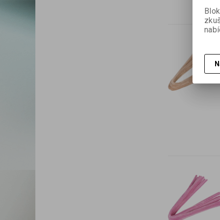
Blok
zku
nabí
N