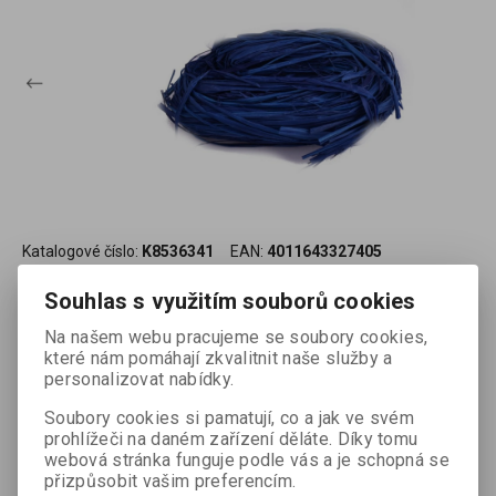
Katalogové číslo:
K8536341
EAN:
4011643327405
Výrobce:
Baier & Schneider GmbH & Co. KG
Souhlas s využitím souborů cookies
Přírodní lýko - provázek tmavě modrý, 20g
Na našem webu pracujeme se soubory cookies,
které nám pomáhají zkvalitnit naše služby a
personalizovat nabídky.
Soubory cookies si pamatují, co a jak ve svém
Termín dodání (dny):
1
Skladem:
35
prohlížeči na daném zařízení děláte. Díky tomu
webová stránka funguje podle vás a je schopná se
přizpůsobit vašim preferencím.