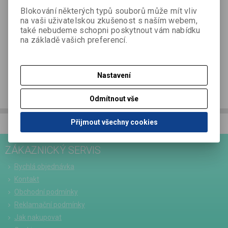
Blokování některých typů souborů může mít vliv
Podrobný popis
na vaši uživatelskou zkušenost s naším webem,
také nebudeme schopni poskytnout vám nabídku
na základě vašich preferencí.
Dotaz na výrobek
Nastavení
Doporučit výrobek
Odmítnout vše
Přijmout všechny cookies
ZÁKAZNICKÝ SERVIS
Rychlá objednávka
Kontakt
Obchodní podmínky
Reklamační podmínky
Jak nakupovat