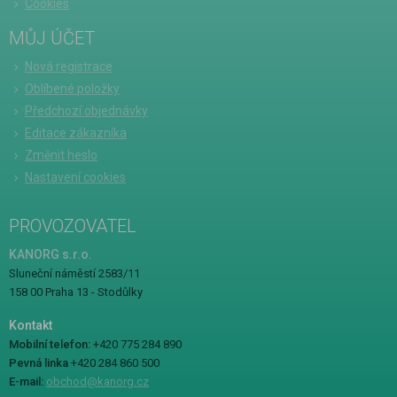
Cookies
MŮJ ÚČET
Nová registrace
Oblíbené položky
Předchozí objednávky
Editace zákazníka
Změnit heslo
Nastavení cookies
PROVOZOVATEL
KANORG s.r.o.
Sluneční náměstí 2583/11
158 00 Praha 13 - Stodůlky
Kontakt
Mobilní telefon:
+420 775 284 890
Pevná linka
+420 284 860 500
E-mail:
obchod@kanorg.cz