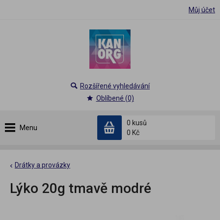
Můj účet
Rozšířené vyhledávání
Oblíbené (0)
0 kusů
Menu
0 Kč
Drátky a provázky
Lýko 20g tmavě modré