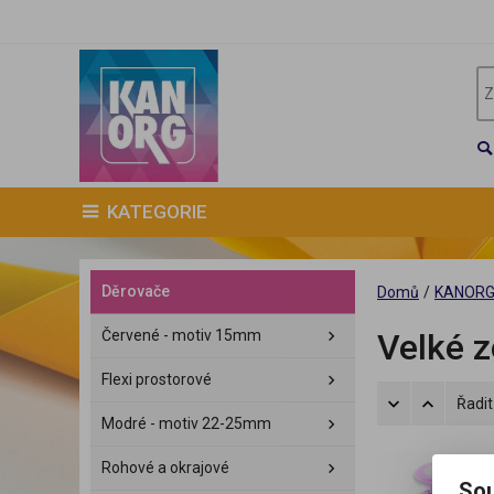
KATEGORIE
Děrovače
Domů
/
KANOR
Červené - motiv 15mm
Velké z
Flexi prostorové
Řadit
Modré - motiv 22-25mm
Rohové a okrajové
Sou