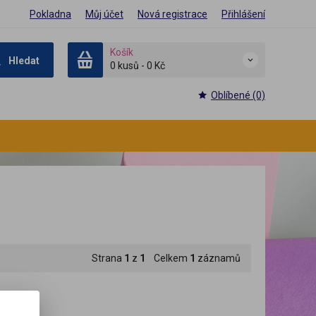
Pokladna
Můj účet
Nová registrace
Přihlášení
Košík
Hledat
0 kusů
-
0 Kč
Oblíbené (0)
Strana
1
z
1
Celkem
1
záznamů