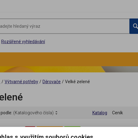
Rozšířené vyhledávání
G
/
Výtvarné potřeby
/
Děrovače
/
Velké zelené
elené
 podle:
(Katalogového čísla)
Katalog
Ceník
Akce
Není na skladě
Výprodej
hlas s využitím souborů cookies
Děrovač fialový 35mm - čtverec