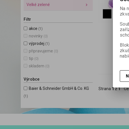
Velké zelené
Na n
zkva
Filtr
Soub
akce
zaří
(1)
scho
novinky
(0)
výprodej
(1)
Blok
zku
připravujeme
(0)
nabí
tip
(0)
skladem
(0)
N
Výrobce
Baier & Schneider GmbH & Co. KG
Strana
1
z
1
Ce
(1)