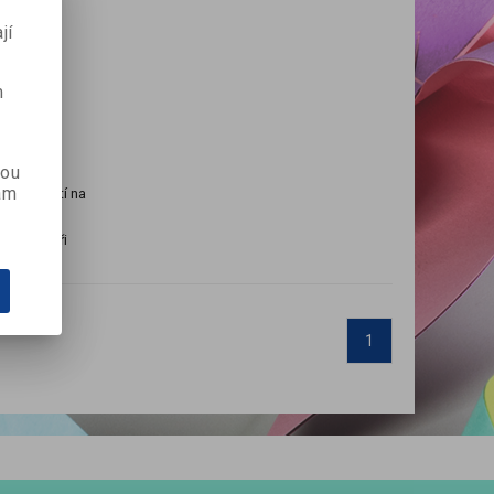
jí
m
kou
ám
pro použítí na
do papíru,
 použit při
1