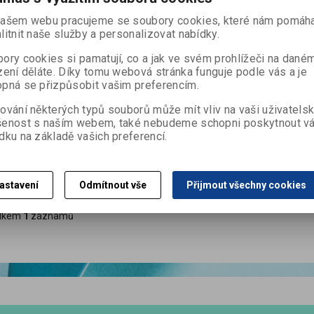
ašem webu pracujeme se soubory cookies, které nám pomáha
Katalogové číslo:
K12055301
litnit naše služby a personalizovat nabídky.
Výrobce:
Baier & Schneider GmbH & Co. KG
ory cookies si pamatují, co a jak ve svém prohlížeči na dané
Termín dodání (dny):
neznámý
zení děláte. Díky tomu webová stránka funguje podle vás a je
Skladem:
Dodací lhůta cca 7 dní ks
pná se přizpůsobit vašim preferencím.
EAN:
8712926413124
ování některých typů souborů může mít vliv na vaši uživatels
Děrovač fialový - čtverec, velikost motivu 35x35 mm
šenost s naším webem, také nebudeme schopni poskytnout v
Ilustrační foto děrovačky s jiným motivem. Ozdobná děrovačka 
dku na základě vašich preferencí.
papír či karton od 80- 200 g/m2. Je určena pro vyražení motivu 
vysektnutý motiv zůstává v posuvné přihrádce, ten může být také
další tvorbě.
astavení
Odmítnout vše
Přijmout všechny cookies
lkem
1
záznamů