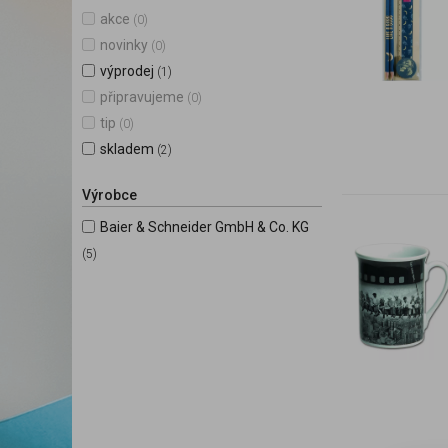
akce
(0)
novinky
(0)
výprodej
(1)
připravujeme
(0)
tip
(0)
skladem
(2)
Výrobce
Baier & Schneider GmbH & Co. KG
(5)