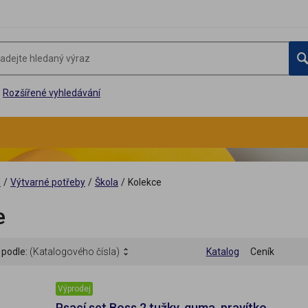
Rozšířené vyhledávání
G
/
Výtvarné potřeby
/
Škola
/
Kolekce
e
 podle:
(Katalogového čísla)
Katalog
Ceník
Výprodej
Psací set Boss 2 tužky, guma, pravítko