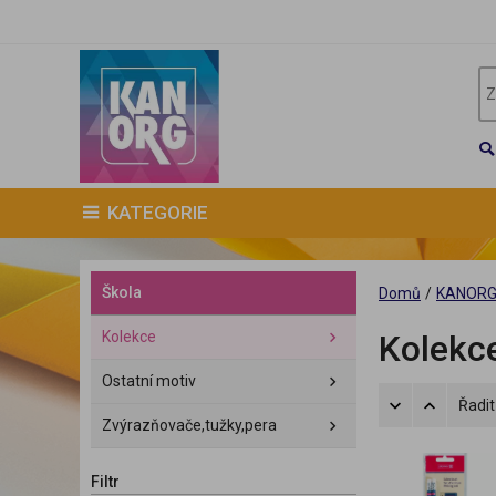
KATEGORIE
Škola
Domů
/
KANOR
Kolekce
Kolekc
Ostatní motiv
Řadit
Zvýrazňovače,tužky,pera
Filtr