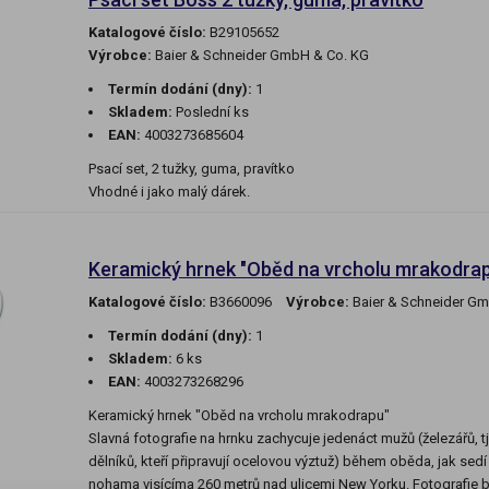
Katalogové číslo:
B29105652
Výrobce:
Baier & Schneider GmbH & Co. KG
Termín dodání (dny):
1
Skladem:
Poslední ks
EAN:
4003273685604
Psací set, 2 tužky, guma, pravítko
Vhodné i jako malý dárek.
Keramický hrnek "Oběd na vrcholu mrakodra
Katalogové číslo:
B3660096
Výrobce:
Baier & Schneider G
Termín dodání (dny):
1
Skladem:
6 ks
EAN:
4003273268296
Keramický hrnek "Oběd na vrcholu mrakodrapu"
Slavná fotografie na hrnku zachycuje jedenáct mužů (železářů, t
dělníků, kteří připravují ocelovou výztuž) během oběda, jak sedí
nohama visícíma 260 metrů nad ulicemi New Yorku. Fotografie b