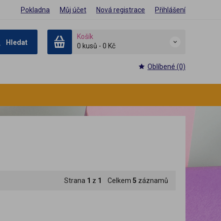
Pokladna
Můj účet
Nová registrace
Přihlášení
Košík
Hledat
0 kusů
-
0 Kč
Oblíbené (0)
Strana
1
z
1
Celkem
5
záznamů