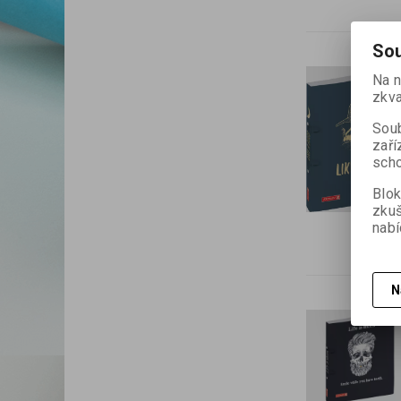
Sou
Na n
zkva
Soub
zaří
scho
Blok
zku
nabí
N