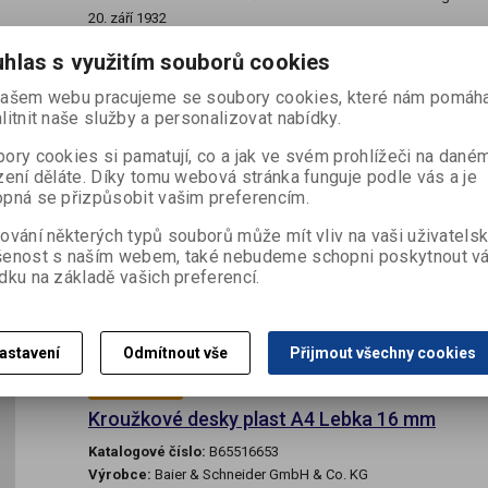
20. září 1932
hlas s využitím souborů cookies
Není na skladě
ašem webu pracujeme se soubory cookies, které nám pomáha
litnit naše služby a personalizovat nabídky.
Kroužkové desky plast A4 Boss 16 mm
ory cookies si pamatují, co a jak ve svém prohlížeči na dané
Katalogové číslo:
B65516652
zení děláte. Díky tomu webová stránka funguje podle vás a je
Výrobce:
Baier & Schneider GmbH & Co. KG
pná se přizpůsobit vašim preferencím.
Termín dodání (dny):
7
ování některých typů souborů může mít vliv na vaši uživatels
Skladem:
Dodací lhůta cca 7 dní ks
šenost s naším webem, také nebudeme schopni poskytnout v
EAN:
4003273685369
dku na základě vašich preferencí.
2 kroužkové desky plastové, šířka 16 mm, z kolekce Boss
astavení
Odmítnout vše
Přijmout všechny cookies
Není na skladě
Kroužkové desky plast A4 Lebka 16 mm
Katalogové číslo:
B65516653
Výrobce:
Baier & Schneider GmbH & Co. KG