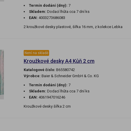
Termín dodání (dny):
7
Skladem:
Dodací lhůta cca 7 dní ks
EAN:
4003273686083
2 kroužkové desky plastové, šířka 16 mm, z kolekce Lebka
Není na skladě
Kroužkové desky A4 Kůň 2 cm
Katalogové číslo:
B65580742
Výrobce:
Baier & Schneider GmbH & Co. KG
Termín dodání (dny):
7
Skladem:
Dodací lhůta cca 7 dní ks
EAN:
4061947016246
Kroužkové desky šířka 2 cm