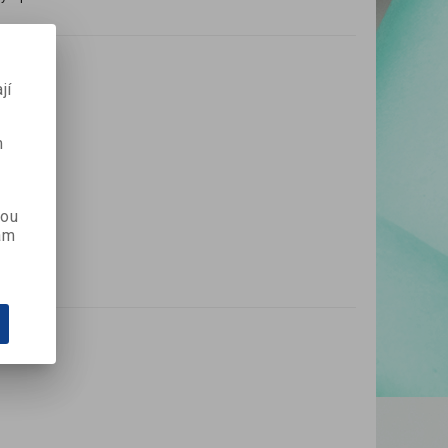
jí
m
kou
ám