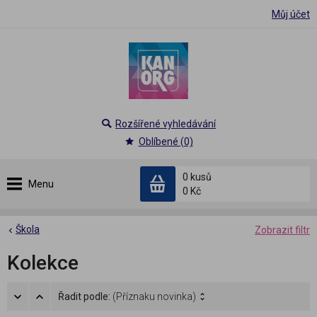
Můj účet
Rozšířené vyhledávání
Oblíbené (0)
0 kusů
Menu
0 Kč
Škola
Zobrazit filtr
Kolekce
Řadit podle:
(Příznaku novinka)