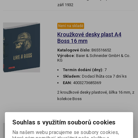
září 1932
Není na skladě
Kroužkové desky plast A4
Boss 16 mm
Katalogové číslo:
B65516652
Výrobce:
Baier & Schneider GmbH & Co.
KG
Termín dodání (dny):
7
Skladem:
Dodací lhůta cca 7 dní ks
EAN:
4003273685369
2 kroužkové desky plastové, šířka 16 mm, z
kolekce Boss
Souhlas s využitím souborů cookies
Není na skladě
Na našem webu pracujeme se soubory cookies,
Kroužkové desky plast A4