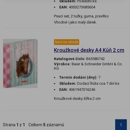
Skladem:
Poslední ks
EAN:
4003273685604
Psací set, 2 tužky, guma, pravítko
Vhodné i jako malý dárek.
Není na skladě
Kroužkové desky A4 Kůň 2 cm
Katalogové číslo:
B65580742
Výrobce:
Baier & Schneider GmbH & Co.
KG
Termín dodání (dny):
7
Skladem:
Dodací lhůta cca 7 dní ks
EAN:
4061947016246
Kroužkové desky šířka 2 cm
Strana
1
z
1
Celkem
5
záznamů
1