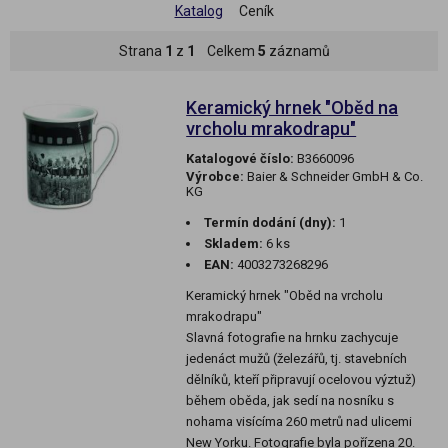
Katalog
Ceník
Strana
1
z
1
Celkem
5
záznamů
Keramický hrnek "Oběd na
vrcholu mrakodrapu"
Katalogové číslo:
B3660096
Výrobce:
Baier & Schneider GmbH & Co.
KG
Termín dodání (dny):
1
Skladem:
6 ks
EAN:
4003273268296
Keramický hrnek "Oběd na vrcholu
mrakodrapu"
Slavná fotografie na hrnku zachycuje
jedenáct mužů (železářů, tj. stavebních
dělníků, kteří připravují ocelovou výztuž)
během oběda, jak sedí na nosníku s
nohama visícíma 260 metrů nad ulicemi
New Yorku. Fotografie byla pořízena 20.