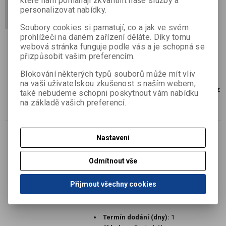
které nám pomáhají zkvalitnit naše služby a
Lebka 16 mm
personalizovat nabídky.
Katalogové číslo:
B65516653
Soubory cookies si pamatují, co a jak ve svém
Výrobce:
Baier & Schneider GmbH & Co.
prohlížeči na daném zařízení děláte. Díky tomu
KG
webová stránka funguje podle vás a je schopná se
Termín dodání (dny):
7
přizpůsobit vašim preferencím.
Skladem:
Dodací lhůta cca 7 dní ks
Blokování některých typů souborů může mít vliv
EAN:
4003273686083
na vaši uživatelskou zkušenost s naším webem,
2 kroužkové desky plastové, šířka 16 mm, z
také nebudeme schopni poskytnout vám nabídku
kolekce Lebka
na základě vašich preferencí.
Nastavení
Výprodej
Psací set Boss 2 tužky, guma,
Odmítnout vše
pravítko
Přijmout všechny cookies
Katalogové číslo:
B29105652
Výrobce:
Baier & Schneider GmbH & Co.
KG
Termín dodání (dny):
1