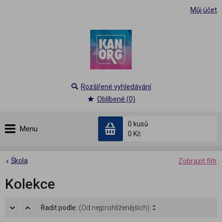
Můj účet
Rozšířené vyhledávání
Oblíbené (0)
0 kusů
Menu
0 Kč
Škola
Zobrazit filtr
Kolekce
Řadit podle:
(Od nejprohlíženějších)