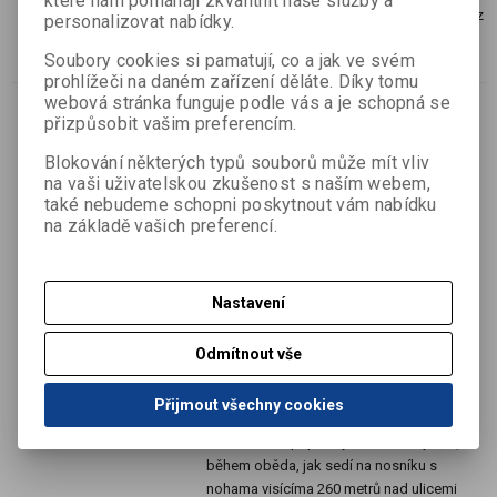
které nám pomáhají zkvalitnit naše služby a
2 kroužkové desky plastové, šířka 16 mm, z
personalizovat nabídky.
kolekce Lebka
Soubory cookies si pamatují, co a jak ve svém
prohlížeči na daném zařízení děláte. Díky tomu
webová stránka funguje podle vás a je schopná se
přizpůsobit vašim preferencím.
Keramický hrnek "Oběd na
Blokování některých typů souborů může mít vliv
vrcholu mrakodrapu"
na vaši uživatelskou zkušenost s naším webem,
Katalogové číslo:
B3660096
také nebudeme schopni poskytnout vám nabídku
Výrobce:
Baier & Schneider GmbH & Co.
na základě vašich preferencí.
KG
Termín dodání (dny):
1
Skladem:
6 ks
Nastavení
EAN:
4003273268296
Keramický hrnek "Oběd na vrcholu
Odmítnout vše
mrakodrapu"
Slavná fotografie na hrnku zachycuje
Přijmout všechny cookies
jedenáct mužů (železářů, tj. stavebních
dělníků, kteří připravují ocelovou výztuž)
během oběda, jak sedí na nosníku s
nohama visícíma 260 metrů nad ulicemi