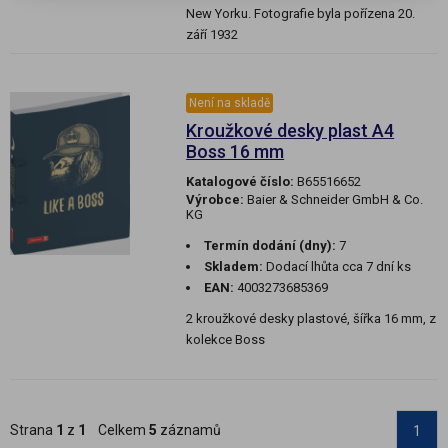
New Yorku. Fotografie byla pořízena 20.
září 1932
Není na skladě
Kroužkové desky plast A4
Boss 16 mm
Katalogové číslo:
B65516652
Výrobce:
Baier & Schneider GmbH & Co.
KG
Termín dodání (dny):
7
Skladem:
Dodací lhůta cca 7 dní ks
EAN:
4003273685369
2 kroužkové desky plastové, šířka 16 mm, z
kolekce Boss
Strana
1
z
1
Celkem
5
záznamů
1