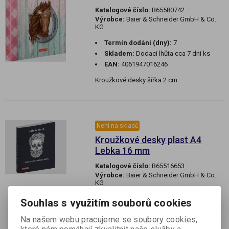
Katalogové číslo:
B65580742
Výrobce:
Baier & Schneider GmbH & Co.
KG
Termín dodání (dny):
7
Skladem:
Dodací lhůta cca 7 dní ks
EAN:
4061947016246
Kroužkové desky šířka 2 cm
Není na skladě
Kroužkové desky plast A4
Lebka 16 mm
Katalogové číslo:
B65516653
Výrobce:
Baier & Schneider GmbH & Co.
KG
Termín dodání (dny):
7
Souhlas s využitím souborů cookies
Skladem:
Dodací lhůta cca 7 dní ks
Na našem webu pracujeme se soubory cookies,
EAN:
4003273686083