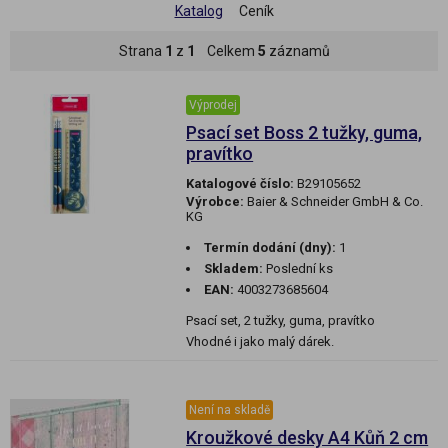
Katalog
Ceník
Strana
1
z
1
Celkem
5
záznamů
Výprodej
Psací set Boss 2 tužky, guma,
pravítko
Katalogové číslo:
B29105652
Výrobce:
Baier & Schneider GmbH & Co.
KG
Termín dodání (dny):
1
Skladem:
Poslední ks
EAN:
4003273685604
Psací set, 2 tužky, guma, pravítko
Vhodné i jako malý dárek.
Není na skladě
Kroužkové desky A4 Kůň 2 cm