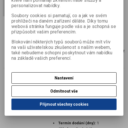
které nám pomáhají zkvalitnit naše služby a
Lebka 16 mm
personalizovat nabídky.
Katalogové číslo:
B65516653
Soubory cookies si pamatují, co a jak ve svém
Výrobce:
Baier & Schneider GmbH & Co.
prohlížeči na daném zařízení děláte. Díky tomu
KG
webová stránka funguje podle vás a je schopná se
Termín dodání (dny):
7
přizpůsobit vašim preferencím.
Skladem:
Dodací lhůta cca 7 dní ks
Blokování některých typů souborů může mít vliv
EAN:
4003273686083
na vaši uživatelskou zkušenost s naším webem,
2 kroužkové desky plastové, šířka 16 mm, z
také nebudeme schopni poskytnout vám nabídku
kolekce Lebka
na základě vašich preferencí.
Nastavení
Výprodej
Psací set Boss 2 tužky, guma,
Odmítnout vše
pravítko
Přijmout všechny cookies
Katalogové číslo:
B29105652
Výrobce:
Baier & Schneider GmbH & Co.
KG
Termín dodání (dny):
1