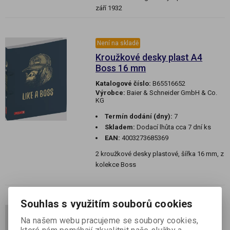
září 1932
Není na skladě
Kroužkové desky plast A4
Boss 16 mm
Katalogové číslo:
B65516652
Výrobce:
Baier & Schneider GmbH & Co.
KG
Termín dodání (dny):
7
Skladem:
Dodací lhůta cca 7 dní ks
EAN:
4003273685369
2 kroužkové desky plastové, šířka 16 mm, z
kolekce Boss
Souhlas s využitím souborů cookies
Není na skladě
Na našem webu pracujeme se soubory cookies,
Kroužkové desky plast A4