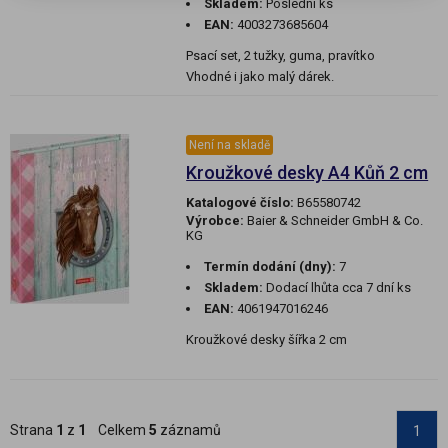
Skladem:
Poslední ks
EAN:
4003273685604
Psací set, 2 tužky, guma, pravítko
Vhodné i jako malý dárek.
Není na skladě
Kroužkové desky A4 Kůň 2 cm
Katalogové číslo:
B65580742
Výrobce:
Baier & Schneider GmbH & Co.
KG
Termín dodání (dny):
7
Skladem:
Dodací lhůta cca 7 dní ks
EAN:
4061947016246
Kroužkové desky šířka 2 cm
Strana
1
z
1
Celkem
5
záznamů
1