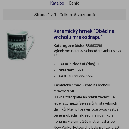
Katalog
Ceník
Strana
1
z
1
Celkem
5
záznamů
Keramický hrnek "Oběd na
vrcholu mrakodrapu"
Katalogové číslo:
B3660096
Výrobce:
Baier & Schneider GmbH & Co.
KG
Termín dodání (dny):
1
Skladem:
6 ks
EAN:
4003273268296
Keramický hrnek "Oběd na vrcholu
mrakodrapu"
Slavná fotografie na hrnku zachycuje
jedenáct mužů (železářů, tj. stavebních
dělníků, kteří připravují ocelovou výztuž)
během oběda, jak sedí na nosníku s
nohama visícíma 260 metrů nad ulicemi
New Yorku. Fotografie byla pořízena 20.