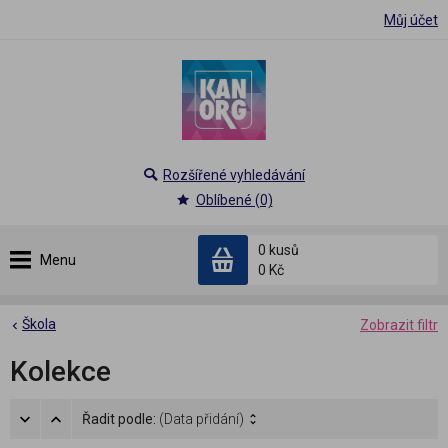
Můj účet
Rozšířené vyhledávání
Oblíbené (0)
0 kusů
Menu
0 Kč
Škola
Zobrazit filtr
Kolekce
Řadit podle:
(Data přidání)